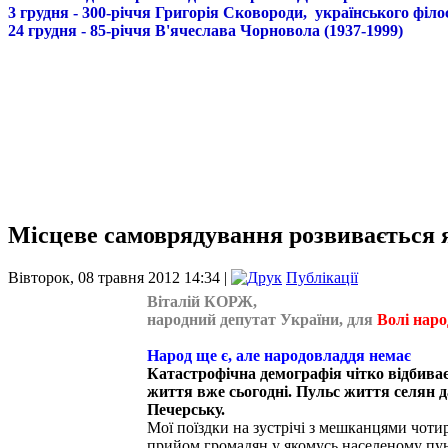
3 грудня - 300-річчя Григорія Сковороди, українського філо
24 грудня - 85-річчя В'ячеслава Чорновола (1937-1999)
Місцеве самоврядування розвивається 
Вівторок, 08 травня 2012 14:34 |
Публікації
Віталій КОРЖ,
народний депутат України, для
Волі наро
Народ ще є, але народовладдя немає
Катастрофічна демографія чітко відбиває
життя вже сьогодні. Пульс життя селян да
Печерську.
Мої поїздки на зустрічі з мешканцями чоти
прийом громадян у якомусь населеному пун