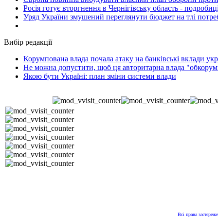
Росія готує вторгнення в Чернігівську область - подробиц
Уряд України змушений переглянути бюджет на тлі потре
Вибір редакції
Корумпована влада почала атаку на банківські вклади укр
Не можна допустити, щоб ця авторитарна влада "обкорумп
Якою бути Україні: план зміни системи влади
Всі права застереже