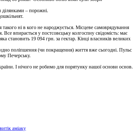
и ділянками – порожні.
дошкільнят.
акого ні в кого не народжується. Місцеве самоврядування
. Все впирається у постсовєцьку колгоспну свідомість: має
яка становить 19 094 грн. за гектар. Кінці власників великих
видно поліпшення (чи покращення) життя вже сьогодні. Пульс
ому Печерську.
України. І нічого не робимо для порятунку нашої основи основ.
витік аміаку