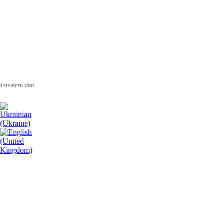
уть зламати волю народу, - Президент України Володимир Зеленський