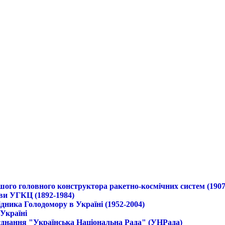
ршого головного конструктора ракетно-космічних систем (1907
ави УГКЦ (1892-1984)
дника Голодомору в Україні (1952-2004)
 Україні
б'єднання "Українська Національна Рада" (УНРада)