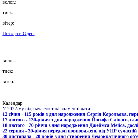
волог.:
тиск:
вітер:
Погода в
Одесі
волог.:
тиск:
вітер:
Календар
У 2022-му відзначаємо такі знаменні дати:
12 січня - 115 років з дня народження Сергія Корольова, пе
17 лютого - 130-річчя з дня народження Йосифа Сліпого, гл
18 лютого - 70-річчя з дня народження Джеймса Мейса, дослі
22 серпня - 30-річчя передачі повноважень від УНР сучасній
30 листопада - 20 років з дня створення Демократичного о