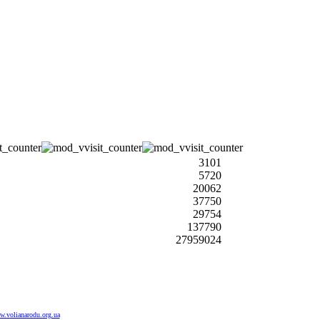
3101
5720
20062
37750
29754
137790
27959024
.volianarodu.org.ua