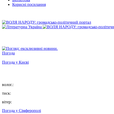
Корисні посилання
Погода
Погода у
Києві
волог.:
тиск:
вітер:
Погода у
Сімферополі