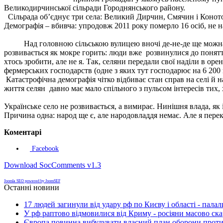
Великодирчинської сільради Городнянського району.
Сільрада об’єднує три села: Великий Дирчин, Смячин і Конотоп
Демографія – вбивча: упродовж 2011 року померло 16 осіб, не н
Над головною сільською вулицею вночі де-не-де ще можна поб
розвивається як мокре горить: люди вже розвинулися до поняття
хтось зробити, але не я. Так, селяни передали свої наділи в оре
фермерських господарств (одне з яких тут господарює на 6 200 
Катастрофічна демографія чітко відбиває стан справ на селі й
життя селян давно має мало спільного з пульсом інтересів тих,
Українське село не розвивається, а вимирає. Нинішня влада, як 
Причина одна: народ ще є, але народовладдя немає. Але я перек
Коментарі
Facebook
Download SocComments v1.3
Joomla SEO powered by JoomSEF
Останні новини
17 людей загинули від удару рф по Києву і області - пала
У рф раптово відмовилися від Криму - росіяни масово ск
Європа повинна вибудувати власний план оборони проти 