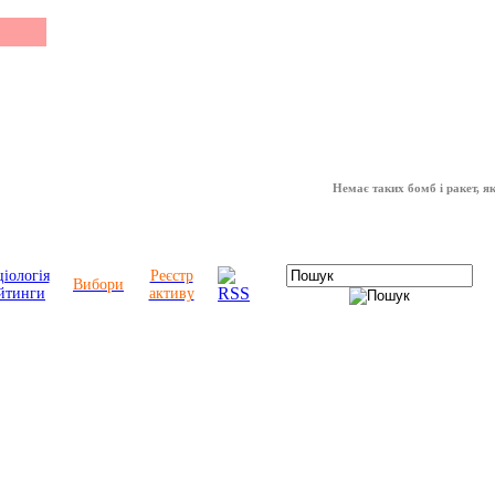
Немає таких бомб і ракет, які мож
іологія
Реєстр
Вибори
йтинги
активу