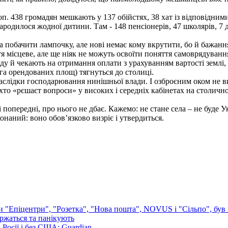
. 438 громадян мешкають у 137 обійстях, 38 хат із відповідним
ародилося жодної дитини. Там - 148 пенсіонерів, 47 школярів, 7 
ачити лампочку, але нові немає кому вкрутити, бо й бажання т
 місцеве, але ще ніяк не можуть освоїти поняття самоврядування
нду й чекають на отримання оплати з урахуванням вартості землі, 
га орендованих площ) тягнуться до столиці.
 наслідки господарювання нинішньої влади. І озброєним оком не 
 хто «рєшаєт вопроси» у високих і середніх кабінетах на столичн
і попередні, про нього не дбає. Кажемо: не стане села – не буде 
онаний: воно обов’язково визріє і утвердиться.
ли "Епіцентри", "Розетка", "Нова пошта", NOVUS і "Сільпо", був 
аржаться та панікують
Росії і без США: Guardian