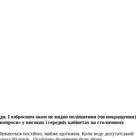
ади. І озброєним оком не видно поліпшення (чи покращення)
 вопроси» у високих і середніх кабінетах на столичному
відбуваються постійно, майже щотижня. Коли веду депутатський
онад 60 років.
Особливо болючими були збори