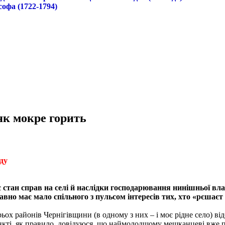
софа (1722-1794)
як мокре горить
ду
 стан справ на селі й наслідки господарювання нинішньої вл
вно має мало спільного з пульсом інтересів тих, хто «рєшаєт
рьох районів Чернігівщини (в одному з них – і моє рідне село) 
кті, як правило, довідуюся, що наймолодшому мешканцеві вже п