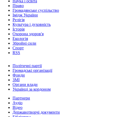
Наука і освіта
Право
Громадянське суспільство
Імідж України
Релігія
Культура і духовність
Історія
Охорона здоров'я
Екологія
Збройні сили
Спорт
RSS
Політичні партії
Громадські організації
Фонди
ЗМІ
Органи влади
Українці за кордоном
Партнери
Аудіо
Відео
Державотворчі документи
Бібліотека