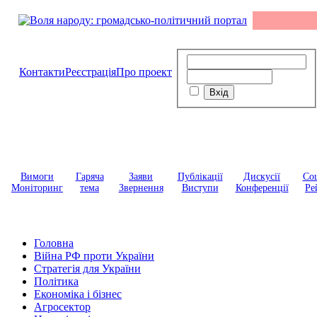
Контакти
Реєстрація
Про проект
Вимоги
Гаряча
Заяви
Публікації
Дискусії
Соц
Моніторинг
тема
Звернення
Виступи
Конференції
Ре
Головна
Війна РФ проти України
Стратегія для України
Політика
Економіка і бізнес
Агросектор