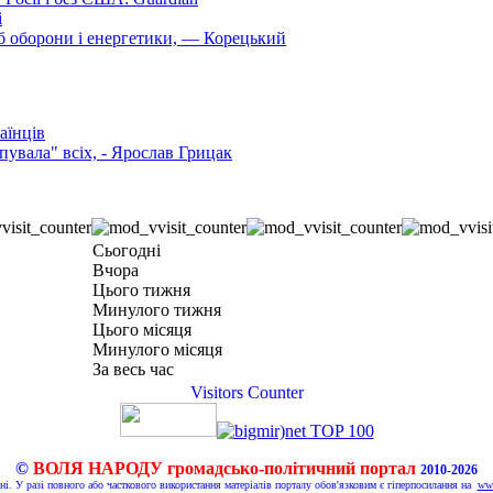
і
б оборони і енергетики, — Корецький
аїнців
увала" всіх, - Ярослав Грицак
Сьогодні
Вчора
Цього тижня
Минулого тижня
Цього місяця
Минулого місяця
За весь час
Visitors Counter
©
ВОЛЯ НАРОДУ громадсько-політичний портал
2010-2026
ні. У разі повного або часткового використання матеріалів порталу обов'язковим є гіперпосилання на
www