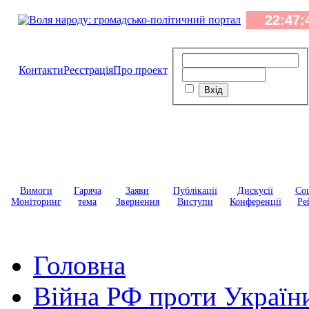
Контакти
Реєстрація
Про проект
Вимоги
Гаряча
Заяви
Публікації
Дискусії
Соц
Моніторинг
тема
Звернення
Виступи
Конференції
Ре
Головна
Війна РФ проти Україн