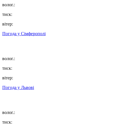
волог.:
тиск:
вітер:
Погода у
Сімферополі
волог.:
тиск:
вітер:
Погода у
Львові
волог.:
тиск: