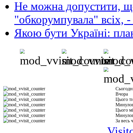
Не можна допустити, що
"обкорумпувала" всіх, 
Якою бути Україні: пла
Сьогодн
Вчора
Цього т
Минулог
Цього м
Минулог
За весь 
Visit