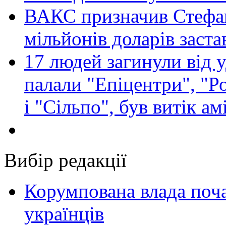
ВАКС призначив Стефан
мільйонів доларів заста
17 людей загинули від у
палали "Епіцентри", "Р
і "Сільпо", був витік ам
Вибір редакції
Корумпована влада поча
українців