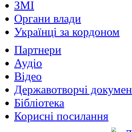
ЗМІ
Органи влади
Українці за кордоном
Партнери
Аудіо
Відео
Державотворчі докумен
Бібліотека
Корисні посилання