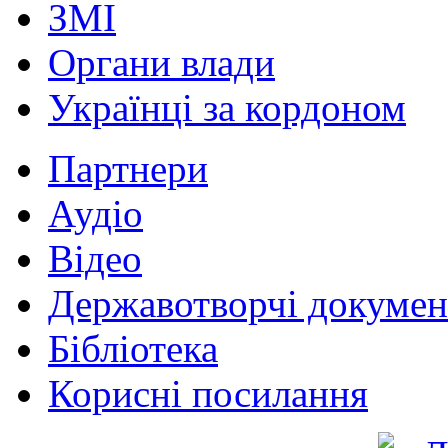
ЗМІ
Органи влади
Українці за кордоном
Партнери
Аудіо
Відео
Державотворчі докумен
Бібліотека
Корисні посилання