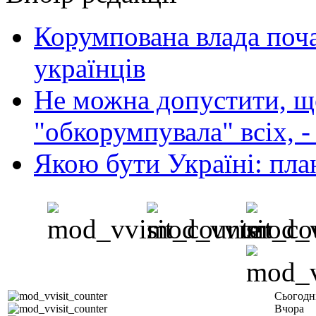
Корумпована влада поча
українців
Не можна допустити, що
"обкорумпувала" всіх, 
Якою бути Україні: пла
Сьогодн
Вчора