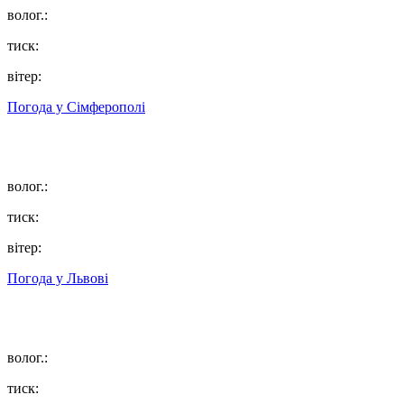
волог.:
тиск:
вітер:
Погода у
Сімферополі
волог.:
тиск:
вітер:
Погода у
Львові
волог.:
тиск: