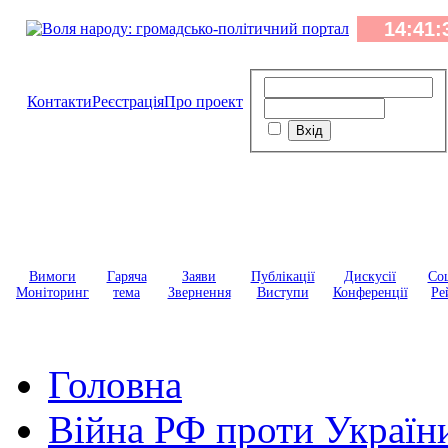
Контакти
Реєстрація
Про проект
Вимоги
Гаряча
Заяви
Публікації
Дискусії
Соц
Моніторинг
тема
Звернення
Виступи
Конференції
Ре
Головна
Війна РФ проти Україн