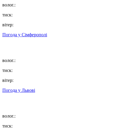
волог.:
тиск:
вітер:
Погода у
Сімферополі
волог.:
тиск:
вітер:
Погода у
Львові
волог.:
тиск: