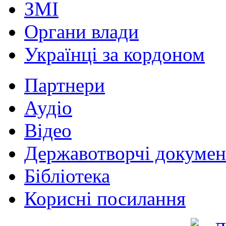
ЗМІ
Органи влади
Українці за кордоном
Партнери
Аудіо
Відео
Державотворчі докумен
Бібліотека
Корисні посилання