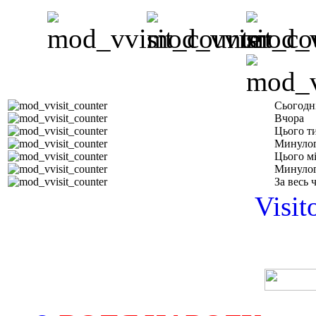
Сьогодн
Вчора
Цього т
Минулог
Цього м
Минулог
За весь 
Visit