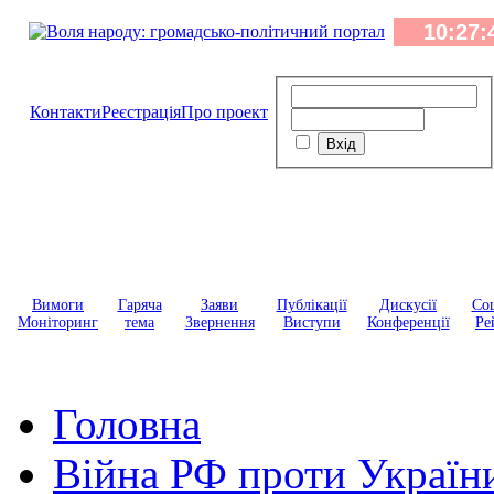
Контакти
Реєстрація
Про проект
Вимоги
Гаряча
Заяви
Публікації
Дискусії
Соц
Моніторинг
тема
Звернення
Виступи
Конференції
Ре
Головна
Війна РФ проти Україн