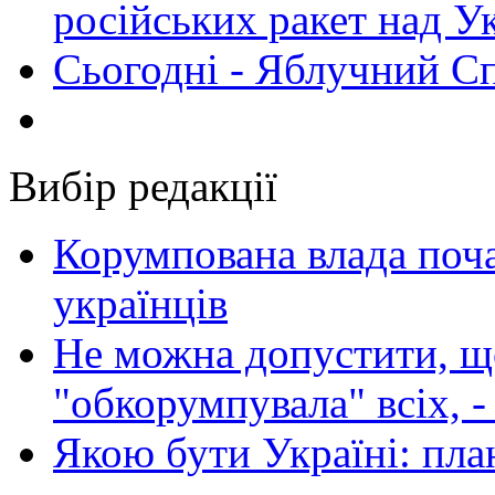
російських ракет над У
Сьогодні - Яблучний Спа
Вибір редакції
Корумпована влада поча
українців
Не можна допустити, що
"обкорумпувала" всіх, 
Якою бути Україні: пла