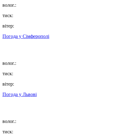
волог.:
тиск:
вітер:
Погода у
Сімферополі
волог.:
тиск:
вітер:
Погода у
Львові
волог.:
тиск: