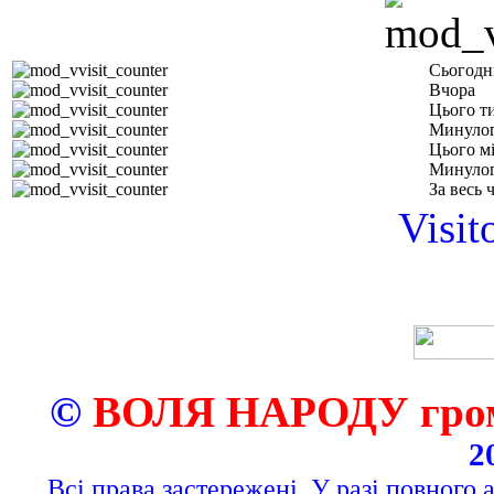
Сьогодн
Вчора
Цього т
Минулог
Цього м
Минулог
За весь 
Visit
©
ВОЛЯ НАРОДУ грома
2
Всі права застережені. У разі повного 