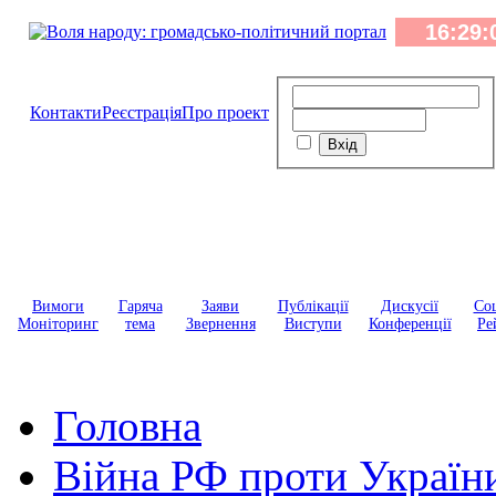
Контакти
Реєстрація
Про проект
Вимоги
Гаряча
Заяви
Публікації
Дискусії
Соц
Моніторинг
тема
Звернення
Виступи
Конференції
Ре
Головна
Війна РФ проти Україн