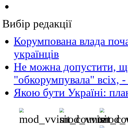
Вибір редакції
Корумпована влада поча
українців
Не можна допустити, що
"обкорумпувала" всіх, 
Якою бути Україні: пла