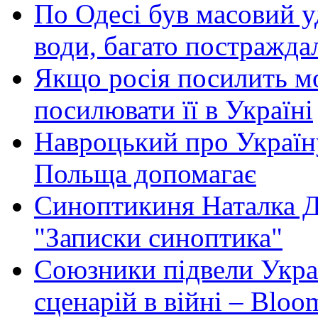
По Одесі був масовий уд
води, багато постражда
Якщо росія посилить мо
посилювати її в Україні
Навроцький про Україну
Польща допомагає
Синоптикиня Наталка Д
"Записки синоптика"
Союзники підвели Укра
сценарій в війні – Bloo