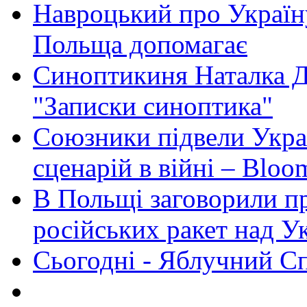
Навроцький про Україну
Польща допомагає
Синоптикиня Наталка Д
"Записки синоптика"
Союзники підвели Укра
сценарій в війні – Bloo
В Польщі заговорили п
російських ракет над У
Сьогодні - Яблучний Спа