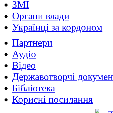
ЗМІ
Органи влади
Українці за кордоном
Партнери
Аудіо
Відео
Державотворчі докумен
Бібліотека
Корисні посилання