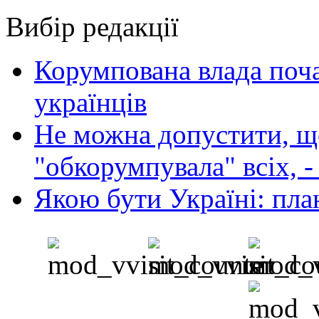
Вибір редакції
Корумпована влада поча
українців
Не можна допустити, що
"обкорумпувала" всіх, 
Якою бути Україні: пла