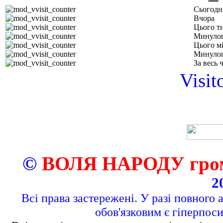
Сьогодн
Вчора
Цього т
Минулог
Цього м
Минулог
За весь 
Visit
©
ВОЛЯ НАРОДУ грома
2
Всі права застережені. У разі повного 
обов'язковим є гіперпос