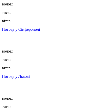
волог.:
тиск:
вітер:
Погода у
Сімферополі
волог.:
тиск:
вітер:
Погода у
Львові
волог.:
тиск: