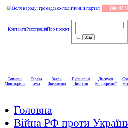
Контакти
Реєстрація
Про проект
Вимоги
Гаряча
Заяви
Публікації
Дискусії
Соц
Моніторинг
тема
Звернення
Виступи
Конференції
Ре
Головна
Війна РФ проти Україн