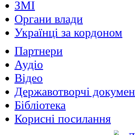
ЗМІ
Органи влади
Українці за кордоном
Партнери
Аудіо
Відео
Державотворчі докумен
Бібліотека
Корисні посилання