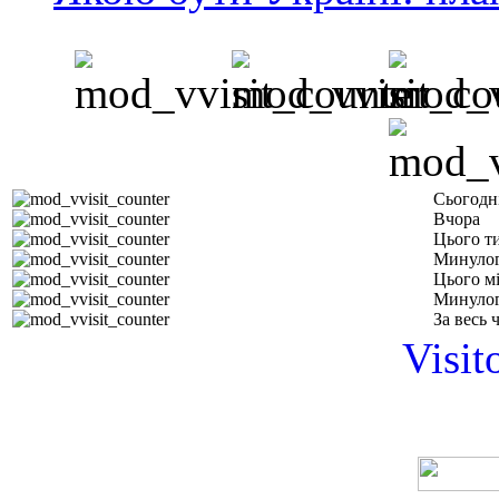
Сьогодн
Вчора
Цього т
Минулог
Цього м
Минулог
За весь 
Visit