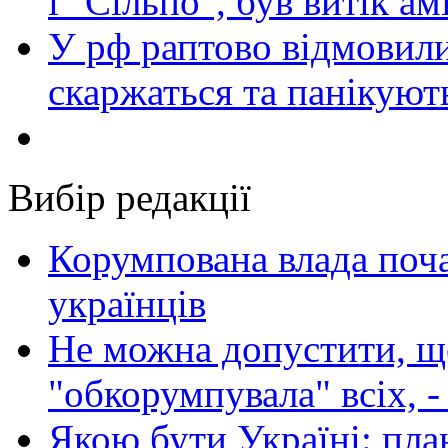
і "Сільпо", був витік ам
У рф раптово відмовили
скаржаться та панікуют
Вибір редакції
Корумпована влада поча
українців
Не можна допустити, що
"обкорумпувала" всіх, 
Якою бути Україні: пла