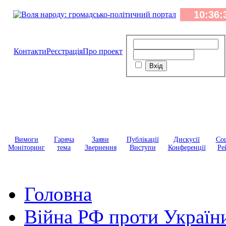
Контакти
Реєстрація
Про проект
Вимоги
Гаряча
Заяви
Публікації
Дискусії
Соц
Моніторинг
тема
Звернення
Виступи
Конференції
Ре
Головна
Війна РФ проти Україн