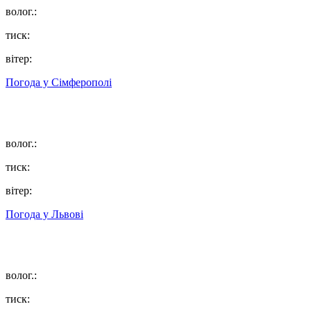
волог.:
тиск:
вітер:
Погода у
Сімферополі
волог.:
тиск:
вітер:
Погода у
Львові
волог.:
тиск: