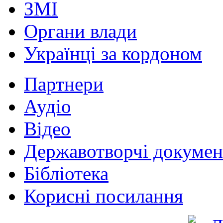
ЗМІ
Органи влади
Українці за кордоном
Партнери
Аудіо
Відео
Державотворчі докумен
Бібліотека
Корисні посилання