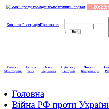
Контакти
Реєстрація
Про проект
Вимоги
Гаряча
Заяви
Публікації
Дискусії
Соц
Моніторинг
тема
Звернення
Виступи
Конференції
Ре
Головна
Війна РФ проти Україн