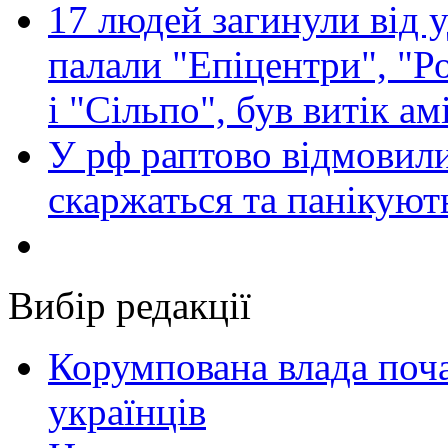
17 людей загинули від у
палали "Епіцентри", "Р
і "Сільпо", був витік ам
У рф раптово відмовили
скаржаться та панікуют
Вибір редакції
Корумпована влада поча
українців