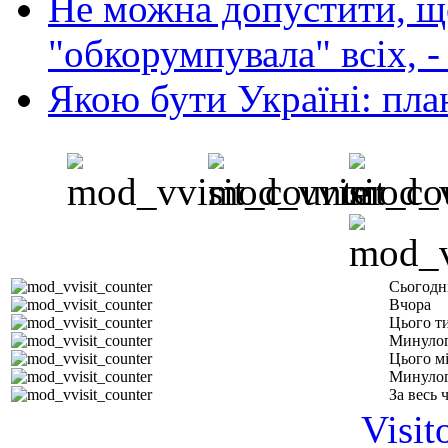
Не можна допустити, що
"обкорумпувала" всіх, 
Якою бути Україні: пла
Сьогодн
Вчора
Цього т
Минулог
Цього м
Минулог
За весь 
Visit