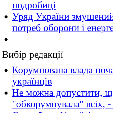
подробиці
Уряд України змушений
потреб оборони і енер
Вибір редакції
Корумпована влада поча
українців
Не можна допустити, що
"обкорумпувала" всіх, 