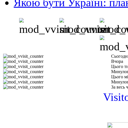
Якою бути Україні: пла
Сьогодн
Вчора
Цього т
Минулог
Цього м
Минулог
За весь 
Visit