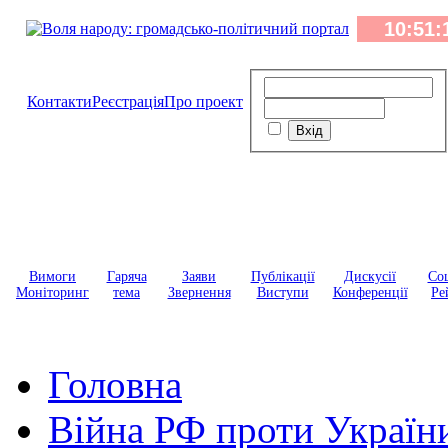
Контакти
Реєстрація
Про проект
Вимоги
Гаряча
Заяви
Публікації
Дискусії
Соц
Моніторинг
тема
Звернення
Виступи
Конференції
Ре
Головна
Війна РФ проти Україн