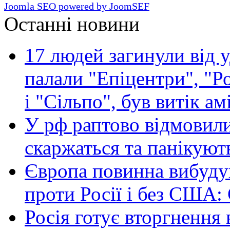
Joomla SEO powered by JoomSEF
Останні новини
17 людей загинули від у
палали "Епіцентри", "Р
і "Сільпо", був витік ам
У рф раптово відмовили
скаржаться та панікуют
Європа повинна вибуду
проти Росії і без США:
Росія готує вторгнення 