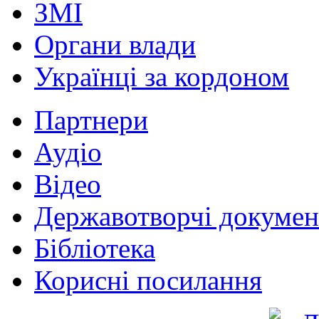
ЗМІ
Органи влади
Українці за кордоном
Партнери
Аудіо
Відео
Державотворчі докумен
Бібліотека
Корисні посилання