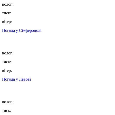
волог.:
тиск:
вітер:
Погода у
Сімферополі
волог.:
тиск:
вітер:
Погода у
Львові
волог.:
тиск: