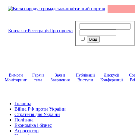
Контакти
Реєстрація
Про проект
Вимоги
Гаряча
Заяви
Публікації
Дискусії
Соц
Моніторинг
тема
Звернення
Виступи
Конференції
Ре
Головна
Війна РФ проти України
Стратегія для України
Політика
Економіка і бізнес
Агросектор