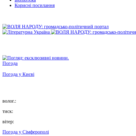
Корисні посилання
Погода
Погода у
Києві
волог.:
тиск:
вітер:
Погода у
Сімферополі