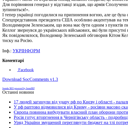
Для порівняння генерал у відставці згадав, що армія Сполучен
зупиниться!».
І тепер українці погодилися на припинення вогню, але це була 
Спецпредставник президента США особливо акцентував на темі 
Володимиром Зеленським, що вона має бути одним з пунктів пере
Келлог звернувся до українських військових, які були присутні в
Як повідомлялося, Володимир Зеленський обговорив Кітом Келл
тиску на Росію.
Інф.:
УКРІНФОРМ
Коментарі
Facebook
Download SocComments v1.3
Joomla SEO powered by JoomSEF
Останні новини
17 людей загинули від удару рф по Києву і області - пала
У рф раптово відмовилися від Криму - росіяни масово ск
Європа повинна вибудувати власний план оборони проти 
Росія готує вторгнення в Чернігівську область - подробиц
Уряд України змушений переглянути бюджет на тлі потре