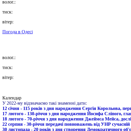
волог.:
тиск:
вітер:
Погода в
Одесі
волог.:
тиск:
вітер:
Календар
У 2022-му відзначаємо такі знаменні дати:
12 січня - 115 років з дня народження Сергія Корольова, пе
17 лютого - 130-річчя з дня народження Йосифа Сліпого, гл
18 лютого - 70-річчя з дня народження Джеймса Мейса, дослі
22 серпня - 30-річчя передачі повноважень від УНР сучасній
30 листопада - 20 років з дня створення Демократичного о