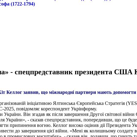
софа (1722-1794)
а» - cпецпредставник президента США К
 Келлог заявив, що міжнародні партнери мають допомогти Ук
організованій ініціативою Ялтинська Європейська Стратегія (YE
C-2025, повідомляє кореспондент Укрінформу.
ви України. Він згадав як після завершення Другої світової ві
для України», - сказав спецпредставник, попередивши, що це буд
сягти припинення вогню. Келлог високо оцінив дії Президента Ук
сти до завершення цієї війни. «Мені як колишньому солдату важ
о в промислових масштабах», - сказав він, додавши, що гинуть т