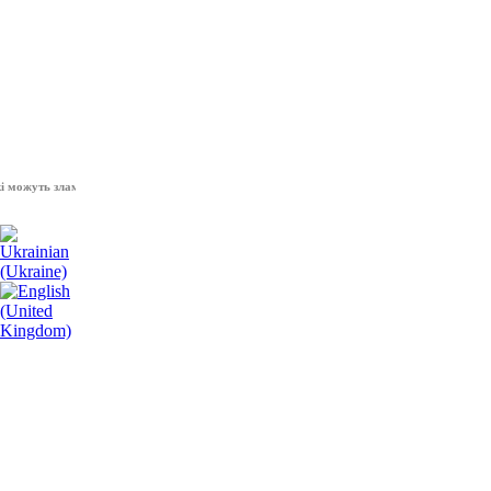
уть зламати волю народу, - Президент України Володимир Зеленський