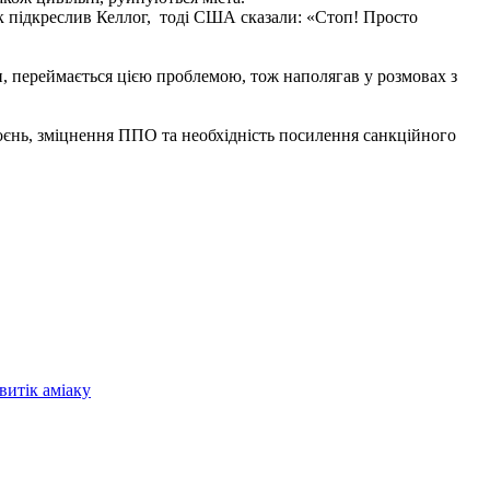
Як підкреслив Келлог, тоді США сказали: «Стоп! Просто
, переймається цією проблемою, тож наполягав у розмовах з
оєнь, зміцнення ППО та необхідність посилення санкційного
витік аміаку