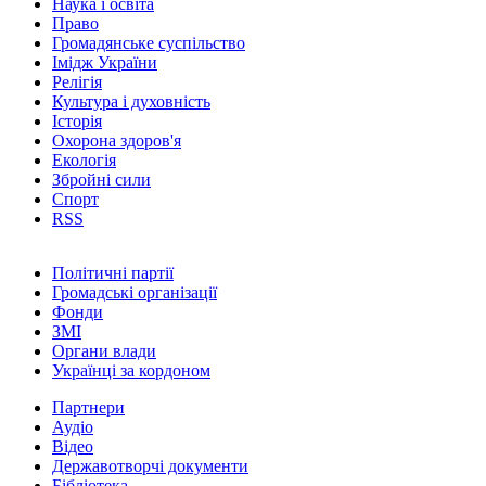
Наука і освіта
Право
Громадянське суспільство
Імідж України
Релігія
Культура і духовність
Історія
Охорона здоров'я
Екологія
Збройні сили
Спорт
RSS
Політичні партії
Громадські організації
Фонди
ЗМІ
Органи влади
Українці за кордоном
Партнери
Аудіо
Відео
Державотворчі документи
Бібліотека