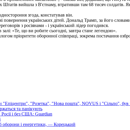
их Штатів вийшла з В'єтнаму, втративши там 68 тисяч солдатів. 
одностороння згода, констатував він.
повернення українських дітей. Дональд Трамп, за його словами
говорів з росіянами - і український лідер погодився.
 залі: «Те, що ви робите сьогодні, завтра стане легендою».
огом пріоритети оборонної співпраці, зокрема постачання озбр
ли "Епіцентри", "Розетка", "Нова пошта", NOVUS і "Сільпо", був 
аржаться та панікують
Росії і без США: Guardian
і
б оборони і енергетики, — Корецький