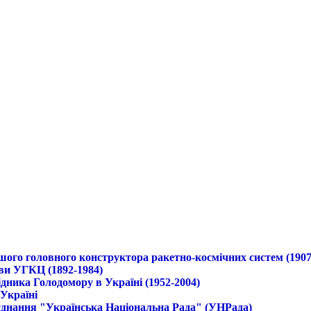
ршого головного конструктора ракетно-космічних систем (1907
ави УГКЦ (1892-1984)
дника Голодомору в Україні (1952-2004)
 Україні
б'єднання "Українська Національна Рада" (УНРада)