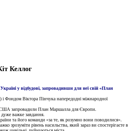
іт Келлог
раїні у відбудові, запровадивши для неї свій «План
S) і Фондом Віктора Пінчука напередодні міжнародної
йни США запровадили План Маршалла для Європи.
е дуже важке завдання.
раїни та його команди «за те, як розумно вони поводилися».
ко зрозуміти рівень насильства, який зараз ви спостерігаєте в
акож цивільні, руйнуються міста.