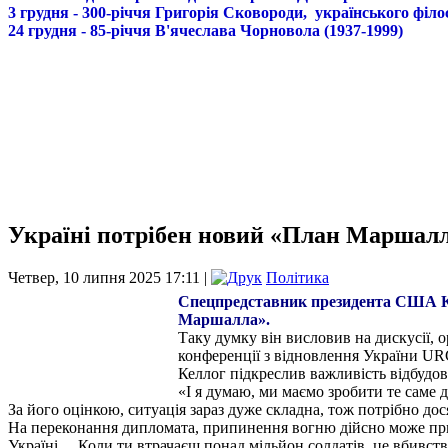
3 грудня - 300-річчя Григорія Сковороди, українського філо
24 грудня - 85-річчя В'ячеслава Чорновола (1937-1999)
Україні потрібен новий «План Маршалл
Четвер, 10 липня 2025 17:11 |
Політика
Спецпредставник президента США Кіт
Маршалла».
Таку думку він висловив на дискусії, 
конференції з відновлення України UR
Келлог підкреслив важливість відбудо
«І я думаю, ми маємо зробити те саме 
За його оцінкою, ситуація зараз дуже складна, тож потрібно до
На переконання дипломата, припинення вогню дійсно може приве
Україні… Коли ти втрачаєш понад мільйон солдатів, це вбивств