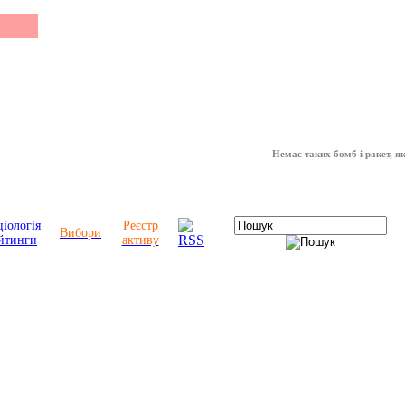
Немає таких бомб і ракет, які мож
іологія
Реєстр
Вибори
йтинги
активу