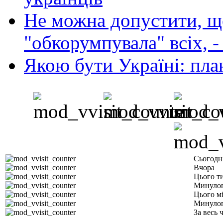
Не можна допустити, що
"обкорумпувала" всіх, 
Якою бути Україні: пла
Сьогодн
Вчора
Цього т
Минулог
Цього м
Минулог
За весь 