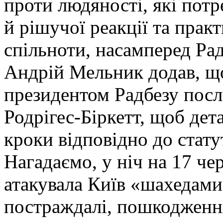
проти людяності, які пот
й рішучої реакції та прак
спільноти, насамперед Ра
Андрій Мельник додав, що 
президентом Радбезу пос
Родрігес-Біркетт, щоб де
кроки відповідно до стат
Нагадаємо, у ніч на 17 че
атакувала Київ «шахедами»
постраждалі, пошкодження