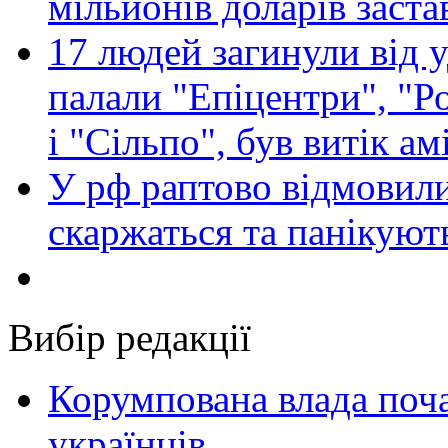
мільйонів доларів заста
17 людей загинули від у
палали "Епіцентри", "Р
і "Сільпо", був витік ам
У рф раптово відмовили
скаржаться та панікуют
Вибір редакції
Корумпована влада поча
українців