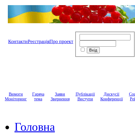
Контакти
Реєстрація
Про проект
Вимоги
Гаряча
Заяви
Публікації
Дискусії
Соц
Моніторинг
тема
Звернення
Виступи
Конференції
Ре
Головна