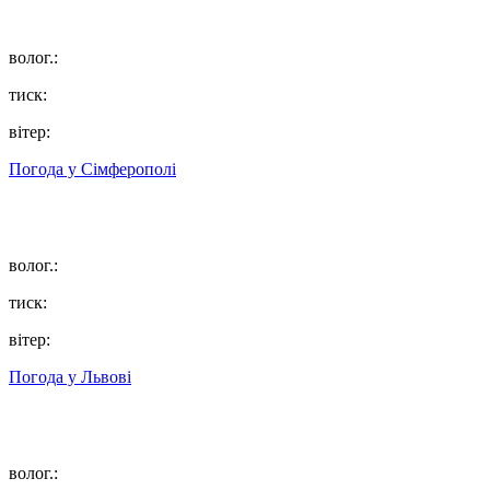
волог.:
тиск:
вітер:
Погода у
Сімферополі
волог.:
тиск:
вітер:
Погода у
Львові
волог.: