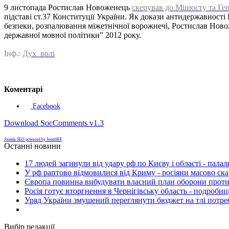
9 листопада Ростислав Новоженець
скерував до Мінюсту та Ге
підставі ст.37 Конституції України. Як докази антидержавності 
безпеки, розпалювання міжетнічної ворожнечі, Ростислав Новоже
державної мовної політики” 2012 року.
Інф.:
Дух волі
Коментарі
Facebook
Download SocComments v1.3
Joomla SEO powered by JoomSEF
Останні новини
17 людей загинули від удару рф по Києву і області - пала
У рф раптово відмовилися від Криму - росіяни масово ск
Європа повинна вибудувати власний план оборони проти 
Росія готує вторгнення в Чернігівську область - подробиц
Уряд України змушений переглянути бюджет на тлі потре
Вибір редакції