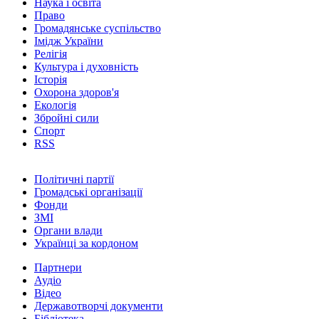
Наука і освіта
Право
Громадянське суспільство
Імідж України
Релігія
Культура і духовність
Історія
Охорона здоров'я
Екологія
Збройні сили
Спорт
RSS
Політичні партії
Громадські організації
Фонди
ЗМІ
Органи влади
Українці за кордоном
Партнери
Аудіо
Відео
Державотворчі документи
Бібліотека