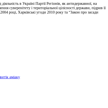
 діяльність в Україні Партії Регіонів, як антидержавної, на
ння суверенітету і територіальної цілісності держави, підрив її
004 році, Харківські угоди 2010 року та “Закон про засади
витік аміаку