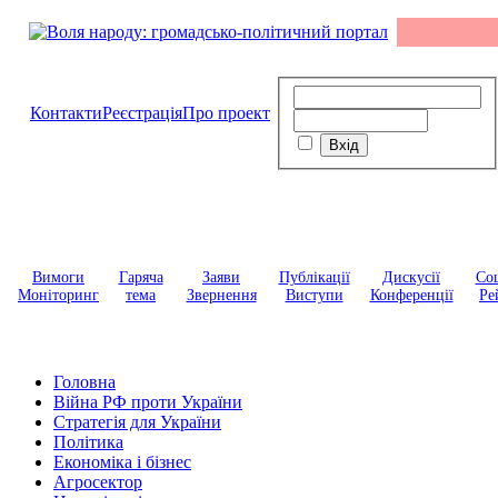
Контакти
Реєстрація
Про проект
Вимоги
Гаряча
Заяви
Публікації
Дискусії
Соц
Моніторинг
тема
Звернення
Виступи
Конференції
Ре
Головна
Війна РФ проти України
Стратегія для України
Політика
Економіка і бізнес
Агросектор