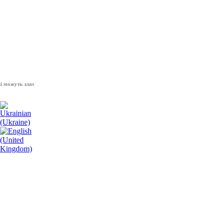
уть зламати волю народу, - Президент України Володимир Зеленський