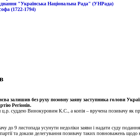
б'єднання "Українська Національна Рада" (УНРада)
софа (1722-1794)
в
єва залишив без руху позовну заяву заступника голови Украї
ртію Регіонів.
я ц.р. суддею Винокуровим К.С., а копія – вручена позивачу як 
вачу до 9 листопада усунути недоліки заяви і надати суду подан
партії та докази делегування позивачу таких повноважень щодо 