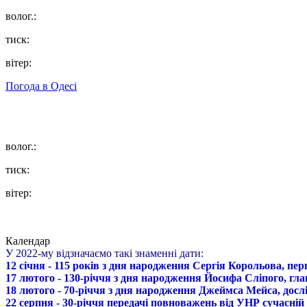
волог.:
тиск:
вітер:
Погода в
Одесі
волог.:
тиск:
вітер:
Календар
У 2022-му відзначаємо такі знаменні дати:
12 січня - 115 років з дня народження Сергія Корольова, пе
17 лютого - 130-річчя з дня народження Йосифа Сліпого, гл
18 лютого - 70-річчя з дня народження Джеймса Мейса, дослі
22 серпня - 30-річчя передачі повноважень від УНР сучасній