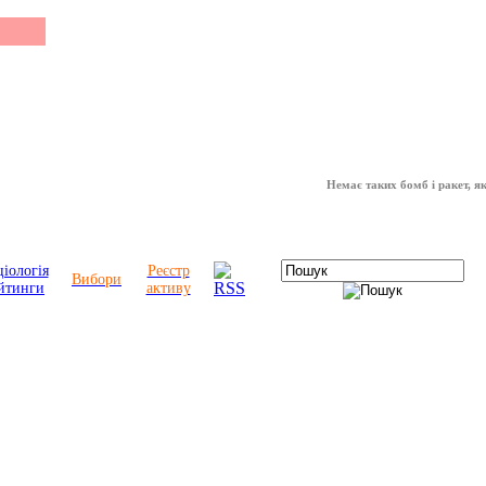
Немає таких бомб і ракет, які мож
іологія
Реєстр
Вибори
йтинги
активу