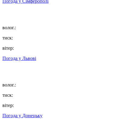
Погода у
Сімферополі
волог.:
тиск:
вітер:
Погода у
Львові
волог.:
тиск:
вітер:
Погода у
Донецьку