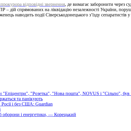
нпрокурора відповідні звернення
, де вимагає заборонити через суд
ПР – дій спрямованих на ліквідацію незалежності України, поруше
нець наводить події Сіверськодонецького з’їзду сепаратистів у 2
ли "Епіцентри", "Розетка", "Нова пошта", NOVUS і "Сільпо", був 
аржаться та панікують
Росії і без США: Guardian
і
б оборони і енергетики, — Корецький