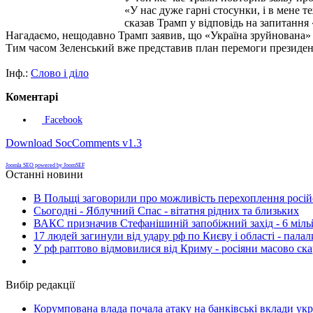
«У нас дуже гарні стосунки, і в мене т
сказав Трамп у відповідь на запитання
Нагадаємо, нещодавно Трамп заявив, що «Україна зруйнована» і
Тим часом Зеленський вже представив план перемоги презид
Інф.:
Слово і діло
Коментарі
Facebook
Download SocComments v1.3
Joomla SEO powered by JoomSEF
Останні новини
В Польщі заговорили про можливість перехоплення росій
Сьогодні - Яблучний Спас - вітатня рідних та близьких
ВАКС призначив Стефанішиній запобіжний захід - 6 мільй
17 людей загинули від удару рф по Києву і області - пала
У рф раптово відмовилися від Криму - росіяни масово ск
Вибір редакції
Корумпована влада почала атаку на банківські вклади укр