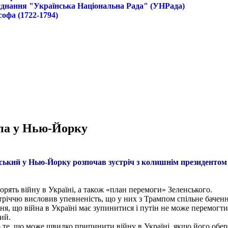
б'єднання "Українська Національна Рада" (УНРада)
софа (1722-1794)
мпа у Нью-Йорку
ський у Нью-Йорку розпочав зустріч з колишнім президентом
орять війну в Україні, а також «план перемоги» Зеленського.
тріччю висловив упевненість, що у них з Трампом спільне баченн
я, що війна в Україні має зупинитися і путін не може перемогти.
ий.
о те, що може швидко припинити війну в Україні, якщо його об