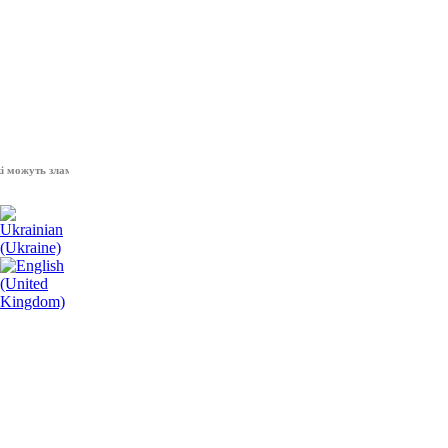
жуть зламати волю народу, - Президент України Володимир Зеленський