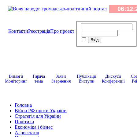
Контакти
Реєстрація
Про проект
Вимоги
Гаряча
Заяви
Публікації
Дискусії
Соц
Моніторинг
тема
Звернення
Виступи
Конференції
Ре
Головна
Війна РФ проти України
Стратегія для України
Політика
Економіка і бізнес
Агросектор