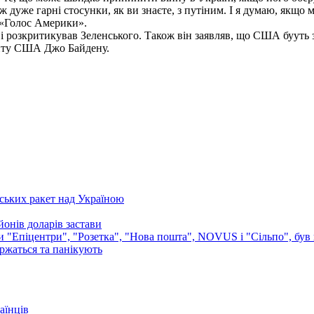
еж дуже гарні стосунки, як ви знаєте, з путіним. І я думаю, якщ
 «Голос Америки».
 розкритикував Зеленського. Також він заявляв, що США бууть зм
енту США Джо Байдену.
ських ракет над Україною
онів доларів застави
ли "Епіцентри", "Розетка", "Нова пошта", NOVUS і "Сільпо", був 
аржаться та панікують
аїнців