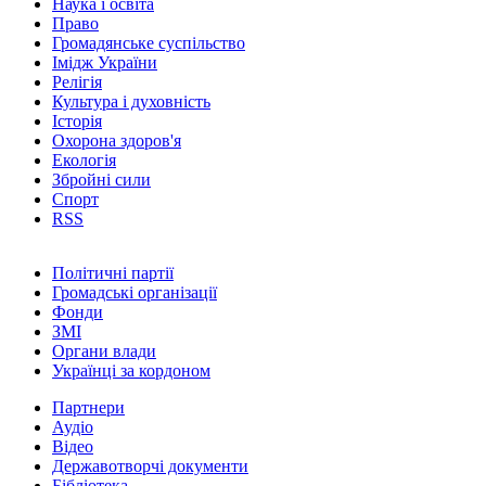
Наука і освіта
Право
Громадянське суспільство
Імідж України
Релігія
Культура і духовність
Історія
Охорона здоров'я
Екологія
Збройні сили
Спорт
RSS
Політичні партії
Громадські організації
Фонди
ЗМІ
Органи влади
Українці за кордоном
Партнери
Аудіо
Відео
Державотворчі документи
Бібліотека