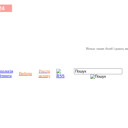
Немає таких бомб і ракет, які мо
іологія
Реєстр
Вибори
йтинги
активу