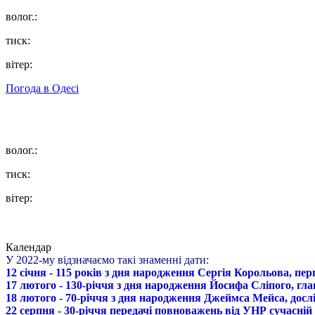
волог.:
тиск:
вітер:
Погода в
Одесі
волог.:
тиск:
вітер:
Календар
У 2022-му відзначаємо такі знаменні дати:
12 січня - 115 років з дня народження Сергія Корольова, пе
17 лютого - 130-річчя з дня народження Йосифа Сліпого, гл
18 лютого - 70-річчя з дня народження Джеймса Мейса, дослі
22 серпня - 30-річчя передачі повноважень від УНР сучасній