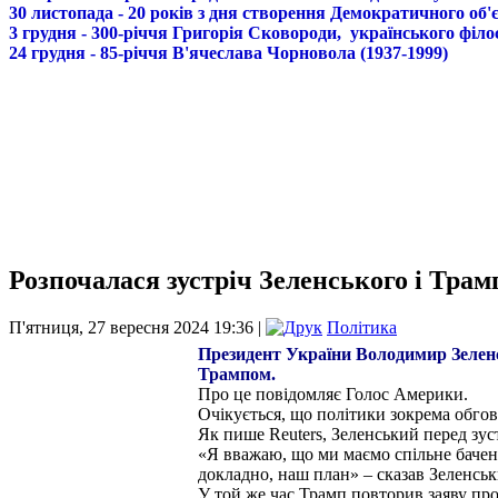
30 листопада - 20 років з дня створення Демократичного о
3 грудня - 300-річчя Григорія Сковороди, українського філо
24 грудня - 85-річчя В'ячеслава Чорновола (1937-1999)
Розпочалася зустріч Зеленського і Тра
П'ятниця, 27 вересня 2024 19:36 |
Політика
Президент України Володимир Зелен
Трампом.
Про це повідомляє Голос Америки.
Очікується, що політики зокрема обгов
Як пише Reuters, Зеленський перед зус
«Я вважаю, що ми маємо спільне баченн
докладно, наш план» – сказав Зеленськ
У той же час Трамп повторив заяву пр