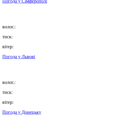
Погода у
Сімферополі
волог.:
тиск:
вітер:
Погода у
Львові
волог.:
тиск:
вітер:
Погода у
Донецьку