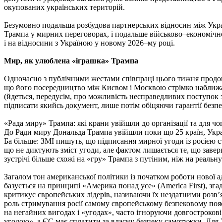
окупованих українських територій.
Безумовно подальша розбудова партнерських відносин між Укра
Трампа у мирних переговорах, і подальше військово–економічне с
і на відносини з Україною у новому 2026–му році.
Мир, як улюблена «іграшка» Трампа
Одночасно з публічними жестами співпраці цього тижня продов
що його посередництво між Києвом і Москвою стрімко наближає
(йдеться, передусім, про можливість несправедливих поступок 
підписати якийсь документ, лише потім обіцяючи гарантії безпе
«Рада миру» Трампа: які крани увійшли до організації та для чо
До Ради миру Дональда Трампа увійшли поки що 25 країн, Укра
Ба більше: ЗМІ пишуть, що підписання мирної угоди із росією
що не диктують зміст угоди, але фактом лишається те, що заверш
зустрічі більше схожі на «гру» Трампа з путіним, ніж на реальну
Загалом тон американської політики із початком роботи нової а
базується на принципі «Америка понад усе» (America First), зг
критикує європейських лідерів, називаючи їх нездатними розв’
роль стримування росії самому європейському безпековому поя
на негайних вигодах і «угодах», часто ігноруючи довгостроков
угодою», а ЄС має сплатити за власну безпеку самотужки. Для 