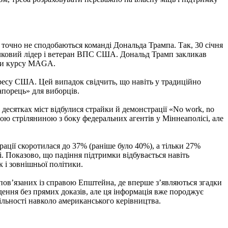
точно не сподобаються команді Дональда Трампа. Так, 30 січня
ілковий лідер і ветеран ВПС США. Дональд Трамп закликав
оти курсу MAGA.
ресу США. Цей випадок свідчить, що навіть у традиційно
апорець» для виборців.
десятках міст відбулися страйки й демонстрації «No work, no
вою стріляниною з боку федеральних агентів у Міннеаполісі, але
рації скоротилася до 37% (раніше було 40%), а тільки 27%
. Показово, що падіння підтримки відбувається навіть
к і зовнішньої політики.
 пов’язаних із справою Епштейна, де вперше з’являються згадки
ення без прямих доказів, але ця інформація вже породжує
більності навколо американського керівництва.