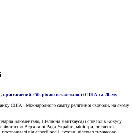
і
ь», присвячений 250–річчю незалежності США та 20–му
анку США і Міжнародного саміту релігійної свободи, на якому
чарда Блюменталя, Шелдона Вайтхауса) і співголів Кокусу
ерівництво Верховної Ради України, міністри, численні
постраждалі від агресії росії, духовні лідери з тимчасово