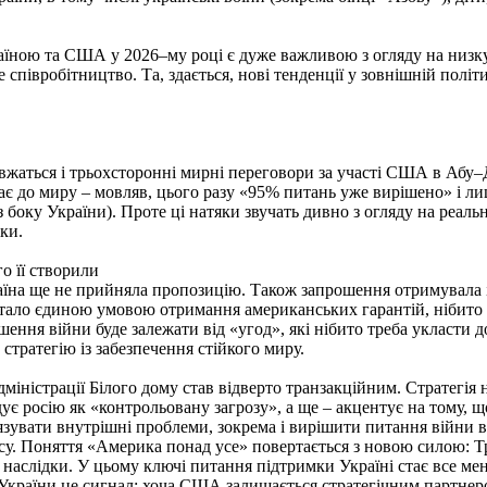
їною та США у 2026–му році є дуже важливою з огляду на низку
півробітництво. Та, здається, нові тенденції у зовнішній політи
жаться і трьохсторонні мирні переговори за участі США в Абу–Д
 до миру – мовляв, цього разу «95% питань уже вирішено» і лиш
з боку України). Проте ці натяки звучать дивно з огляду на реа
ки.
го її створили
їна ще не прийняла пропозицію. Також запрошення отримувала і 
 стало єдиною умовою отримання американських гарантій, нібит
ення війни буде залежати від «угод», які нібито треба укласти д
 стратегію із забезпечення стійкого миру.
дміністрації Білого дому став відверто транзакційним. Стратегі
адує росію як «контрольовану загрозу», а ще – акцентує на тому,
язувати внутрішні проблеми, зокрема і вирішити питання війни 
су. Поняття «Америка понад усе» повертається з новою силою: Т
і наслідки. У цьому ключі питання підтримки Україні стає все 
України це сигнал: хоча США залишається стратегічним партнеро