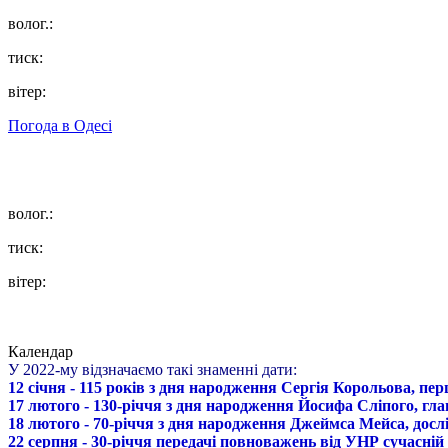
волог.:
тиск:
вітер:
Погода в
Одесі
волог.:
тиск:
вітер:
Календар
У 2022-му відзначаємо такі знаменні дати:
12 січня - 115 років з дня народження Сергія Корольова, пе
17 лютого - 130-річчя з дня народження Йосифа Сліпого, гл
18 лютого - 70-річчя з дня народження Джеймса Мейса, дослі
22 серпня - 30-річчя передачі повноважень від УНР сучасній