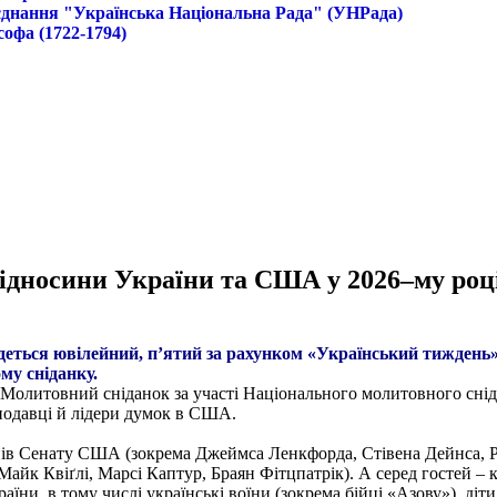
б'єднання "Українська Національна Рада" (УНРада)
софа (1722-1794)
 відносини України та США у 2026–му роц
деться ювілейний, п’ятий за рахунком «Український тижден
му сніданку.
олитовний сніданок за участі Національного молитовного снід
онодавці й лідери думок в США.
ів Сенату США (зокрема Джеймса Ленкфорда, Стівена Дейнса, Рі
йк Квіґлі, Марсі Каптур, Браян Фітцпатрік). А серед гостей – к
ни, в тому числі українські воїни (зокрема бійці «Азову»), діти, 