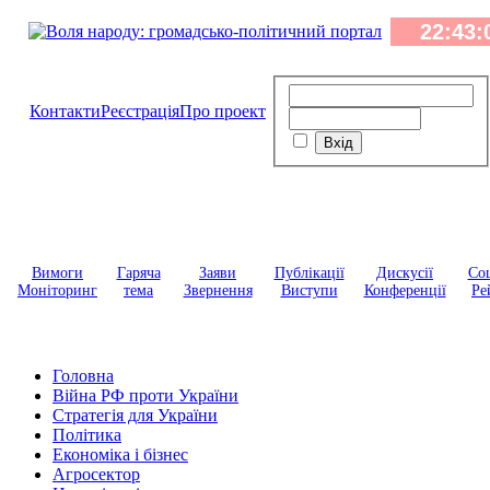
Контакти
Реєстрація
Про проект
Вимоги
Гаряча
Заяви
Публікації
Дискусії
Соц
Моніторинг
тема
Звернення
Виступи
Конференції
Ре
Головна
Війна РФ проти України
Стратегія для України
Політика
Економіка і бізнес
Агросектор