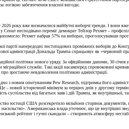
а логікою забезпечення власної вигоди.
026 року вже визначалися майбутні виборчі тренди. І вони вже 
х у Сенат несподівано переміг демократ Тейлор Рехмет – профсп
не допомогло: Рехмет набрав 57% на виборах, проголосувавши пр
кої партії напередодні листопадових проміжних виборів до Конг
нової адміністрації Дональда Трампа спрацьовує як «червоний пр
ійної політики нового уряду. За офіційними даними, 30 січня у 
и міграційної служби. Такі акції насамперед спровоковані крива
 про зростаюче невдоволення політикою адміністрації.
ідно з новим опитуванням Pew Research, підтримка його адмініст
Це – новий історичний мінімум за перших днів у другому терміні
ть суспільства від багатьох заяв і дій Трампа, як внутрішньої, та
терство юстиції США розсекретило мільйони сторінок документів,
 насильстві». Американська влада уточнює, що це внутрішні звед
, низький рейтинг і гучні скандали – створюють атмосферу неста