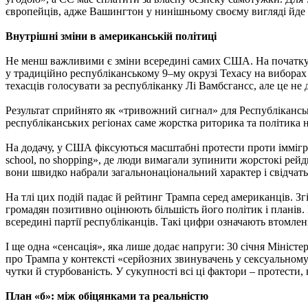
європейців, адже Вашингтон у нинішньому своєму вигляді йде з
Внутрішні зміни в американській політиці
Не менш важливими є зміни всередині самих США. На початку 2
у традиційно республіканському 9–му окрузі Техасу на вибора
техасців голосувати за республіканку Лі Вамбсгансс, але це 
Результат сприйнято як «тривожний сигнал» для Республікансь
республіканських регіонах саме жорстка риторика та політика 
На додачу, у США фіксуються масштабні протести проти імміграц
school, no shopping», де люди вимагали зупинити жорстокі рейд
вони швидко набрали загальнонаціональний характер і свідчать
На тлі цих подій падає й рейтинг Трампа серед американців. Зг
громадян позитивно оцінюють більшість його політик і планів. 
всередині партії республіканців. Такі цифри означають втомленіс
І ще одна «сенсація», яка лише додає напруги: 30 січня Мініс
про Трампа у контексті «серйозних звинувачень у сексуальному
чутки й стурбованість. У сукупності всі ці фактори – протести
План «б»: між обіцянками та реальністю