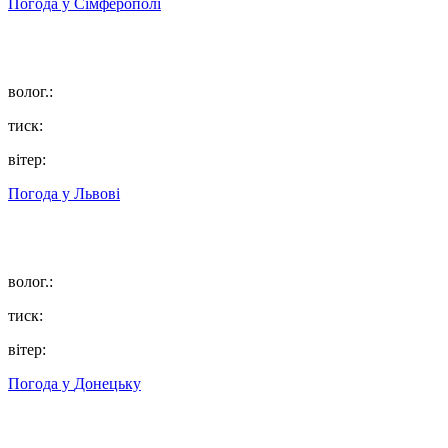
Погода у
Сімферополі
волог.:
тиск:
вітер:
Погода у
Львові
волог.:
тиск:
вітер:
Погода у
Донецьку