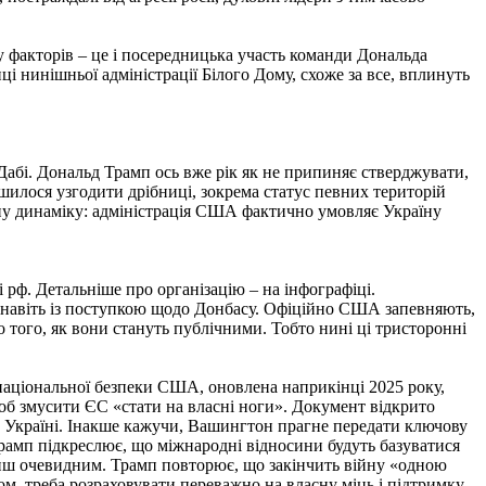
 факторів – це і посередницька участь команди Дональда
ці нинішньої адміністрації Білого Дому, схоже за все, вплинуть
абі. Дональд Трамп ось вже рік як не припиняє стверджувати,
илося узгодити дрібниці, зокрема статус певних територій
льну динаміку: адміністрація США фактично умовляє Україну
рф. Детальніше про організацію – на інфографіці.
о навіть із поступкою щодо Донбасу. Офіційно США запевняють,
о того, як вони стануть публічними. Тобто нині ці тристоронні
я національної безпеки США, оновлена наприкінці 2025 року,
 щоб змусити ЄС «стати на власні ноги». Документ відкрито
в Україні. Інакше кажучи, Вашингтон прагне передати ключову
рамп підкреслює, що міжнародні відносини будуть базуватися
менш очевидним. Трамп повторює, що закінчить війну «одною
м, треба розраховувати переважно на власну міць і підтримку