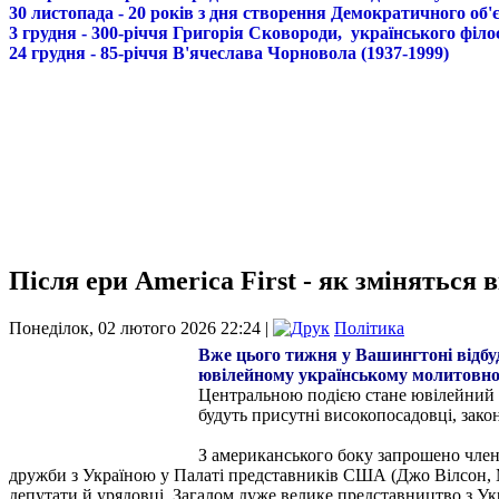
30 листопада - 20 років з дня створення Демократичного о
3 грудня - 300-річчя Григорія Сковороди, українського філо
24 грудня - 85-річчя В'ячеслава Чорновола (1937-1999)
Після ери America First - як зміняться
Понеділок, 02 лютого 2026 22:24 |
Політика
Вже цього тижня у Вашингтоні відбу
ювілейному українському молитовно
Центральною подією стане ювілейний М
будуть присутні високопосадовці, зак
З американського боку запрошено член
дружби з Україною у Палаті представників США (Джо Вілсон, Ма
депутати й урядовці. Загалом дуже велике представництво з Украї