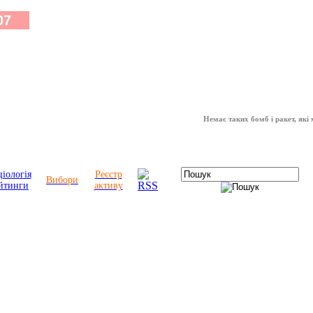
Немає таких бомб і ракет, які можуть
іологія
Реєстр
Вибори
йтинги
активу