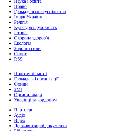
Наука і освіта
Право
Громадянське суспільство
Імідж України
Релігія
Культура і духовність
Історія
Охорона здоров'я
Екологія
Збройні сили
Спорт
RSS
Політичні партії
Громадські організації
Фонди
ЗМІ
Органи влади
Українці за кордоном
Партнери
Аудіо
Відео
Державотворчі документи
Бібліотека