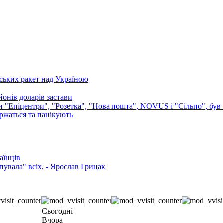
ських ракет над Україною
онів доларів застави
ли "Епіцентри", "Розетка", "Нова пошта", NOVUS і "Сільпо", був 
аржаться та панікують
аїнців
увала" всіх, - Ярослав Грицак
Сьогодні
Вчора