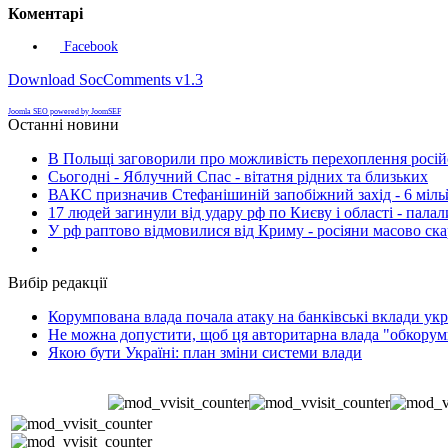
Коментарі
Facebook
Download SocComments v1.3
Joomla SEO powered by JoomSEF
Останні новини
В Польщі заговорили про можливість перехоплення росій
Сьогодні - Яблучний Спас - вітатня рідних та близьких
ВАКС призначив Стефанішиній запобіжний захід - 6 мільй
17 людей загинули від удару рф по Києву і області - пала
У рф раптово відмовилися від Криму - росіяни масово ск
Вибір редакції
Корумпована влада почала атаку на банківські вклади укр
Не можна допустити, щоб ця авторитарна влада "обкорумп
Якою бути Україні: план зміни системи влади