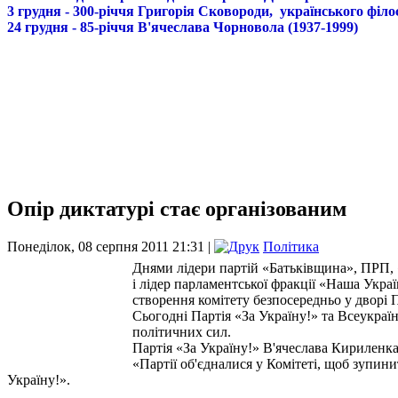
3 грудня - 300-річчя Григорія Сковороди, українського філо
24 грудня - 85-річчя В'ячеслава Чорновола (1937-1999)
Опір диктатурі стає організованим
Понеділок, 08 серпня 2011 21:31 |
Політика
Днями лідери партій «Батьківщина», ПРП, «
і лідер парламентської фракції «Наша Укра
створення комітету безпосередньо у дворі 
Сьогодні Партія «За Україну!» та Всеукраї
політичних сил.
Партія «За Україну!» В'ячеслава Кириленка
«Партії об'єдналися у Комітеті, щоб зупини
Україну!».