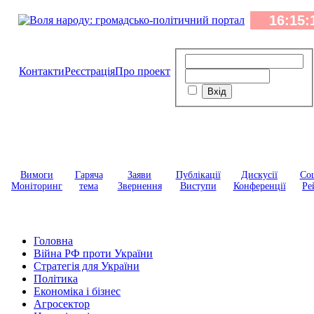
Контакти
Реєстрація
Про проект
Вимоги
Гаряча
Заяви
Публікації
Дискусії
Соц
Моніторинг
тема
Звернення
Виступи
Конференції
Ре
Головна
Війна РФ проти України
Стратегія для України
Політика
Економіка і бізнес
Агросектор