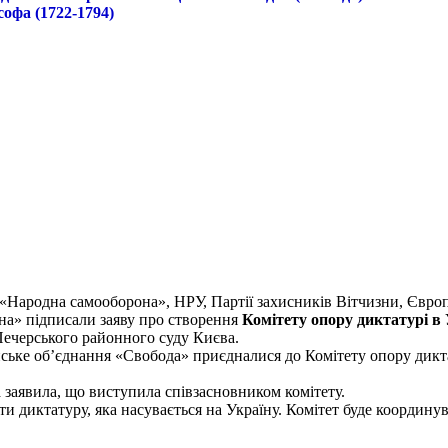
софа (1722-1794)
Народна самооборона», НРУ, Партії захисників Вітчизни, Європе
їна» підписали заяву про створення
Комітету опору диктатурі в 
Печерського районного суду Києва.
нське об’єднання «Свобода» приєдналися до Комітету опору дикт
 заявила, що виступила співзасновником комітету.
ти диктатуру, яка насувається на Україну. Комітет буде координув