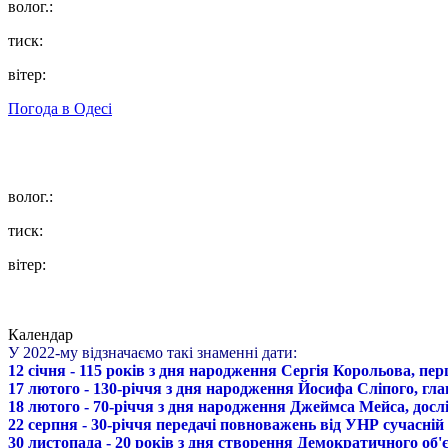
волог.:
тиск:
вітер:
Погода в
Одесі
волог.:
тиск:
вітер:
Календар
У 2022-му відзначаємо такі знаменні дати:
12 січня - 115 років з дня народження Сергія Корольова, пе
17 лютого - 130-річчя з дня народження Йосифа Сліпого, гл
18 лютого - 70-річчя з дня народження Джеймса Мейса, дослі
22 серпня - 30-річчя передачі повноважень від УНР сучасній
30 листопада - 20 років з дня створення Демократичного о