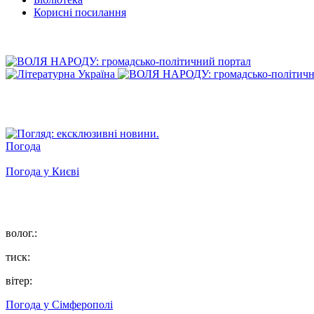
Корисні посилання
Погода
Погода у
Києві
волог.:
тиск:
вітер:
Погода у
Сімферополі