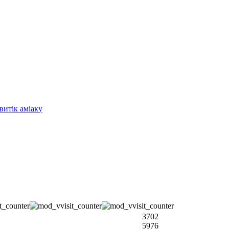
витік аміаку
3702
5976