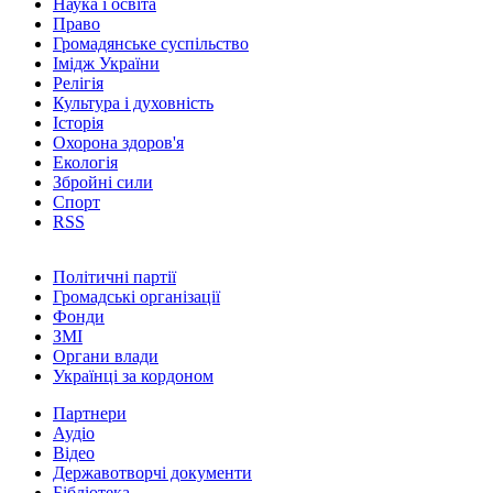
Наука і освіта
Право
Громадянське суспільство
Імідж України
Релігія
Культура і духовність
Історія
Охорона здоров'я
Екологія
Збройні сили
Спорт
RSS
Політичні партії
Громадські організації
Фонди
ЗМІ
Органи влади
Українці за кордоном
Партнери
Аудіо
Відео
Державотворчі документи
Бібліотека