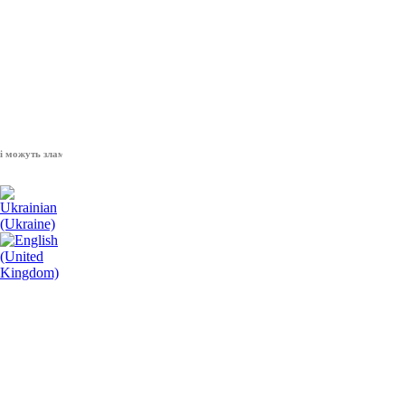
жуть зламати волю народу, - Президент України Володимир Зеленський