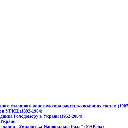
ршого головного конструктора ракетно-космічних систем (1907
ави УГКЦ (1892-1984)
дника Голодомору в Україні (1952-2004)
 Україні
б'єднання "Українська Національна Рада" (УНРада)