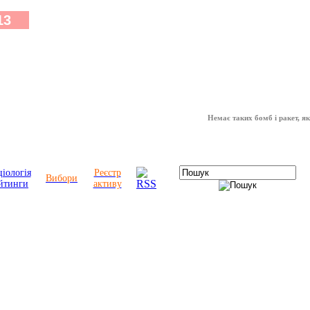
Немає таких бомб і ракет, які мо
іологія
Реєстр
Вибори
йтинги
активу