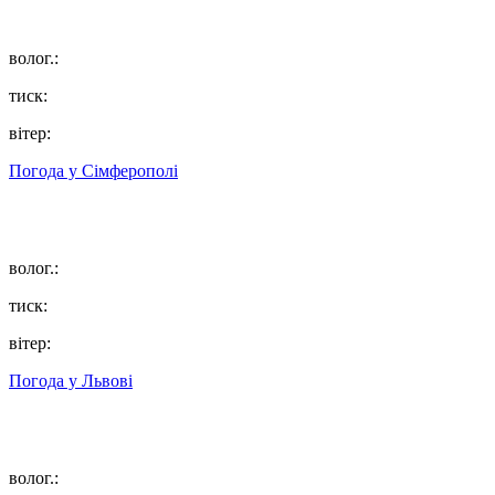
волог.:
тиск:
вітер:
Погода у
Сімферополі
волог.:
тиск:
вітер:
Погода у
Львові
волог.: