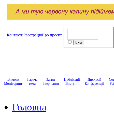
Контакти
Реєстрація
Про проект
Вимоги
Гаряча
Заяви
Публікації
Дискусії
Соц
Моніторинг
тема
Звернення
Виступи
Конференції
Ре
Головна