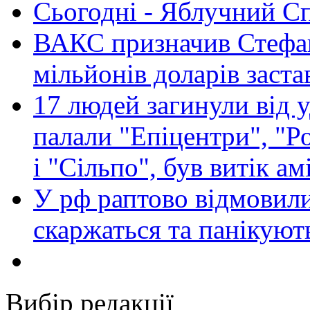
Сьогодні - Яблучний Спа
ВАКС призначив Стефан
мільйонів доларів заста
17 людей загинули від у
палали "Епіцентри", "Р
і "Сільпо", був витік ам
У рф раптово відмовили
скаржаться та панікуют
Вибір редакції