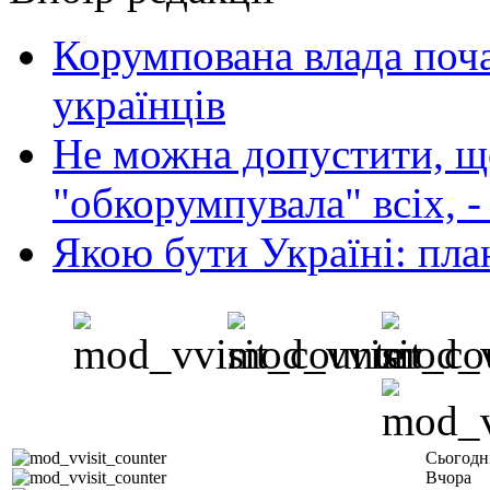
Корумпована влада поча
українців
Не можна допустити, що
"обкорумпувала" всіх, 
Якою бути Україні: пла
Сьогодн
Вчора