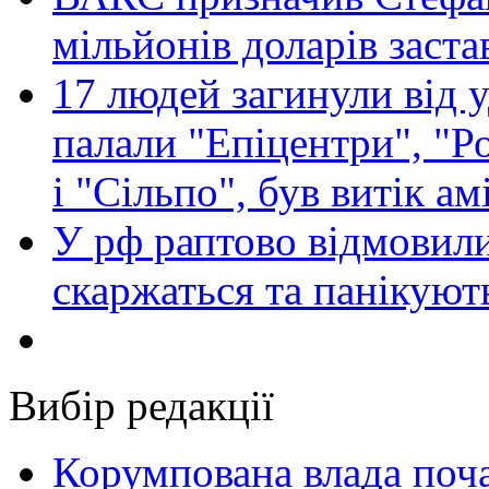
мільйонів доларів заста
17 людей загинули від у
палали "Епіцентри", "Р
і "Сільпо", був витік ам
У рф раптово відмовили
скаржаться та панікуют
Вибір редакції
Корумпована влада поча