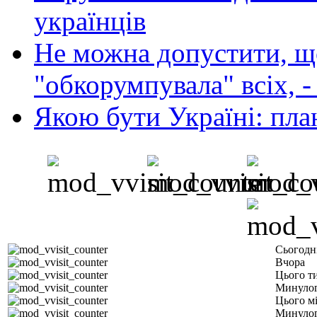
українців
Не можна допустити, що
"обкорумпувала" всіх, 
Якою бути Україні: пла
Сьогодн
Вчора
Цього т
Минулог
Цього м
Минулог