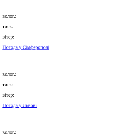
волог.:
тиск:
вітер:
Погода у
Сімферополі
волог.:
тиск:
вітер:
Погода у
Львові
волог.: