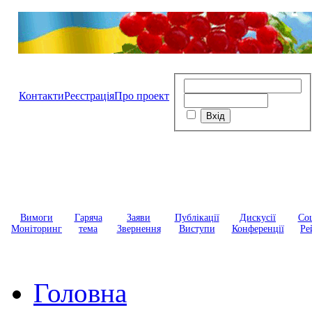
Контакти
Реєстрація
Про проект
Вимоги
Гаряча
Заяви
Публікації
Дискусії
Соц
Моніторинг
тема
Звернення
Виступи
Конференції
Ре
Головна