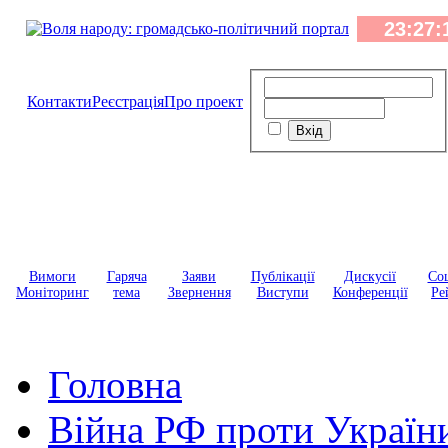
Контакти
Реєстрація
Про проект
Вимоги
Гаряча
Заяви
Публікації
Дискусії
Соц
Моніторинг
тема
Звернення
Виступи
Конференції
Ре
Головна
Війна РФ проти Україн