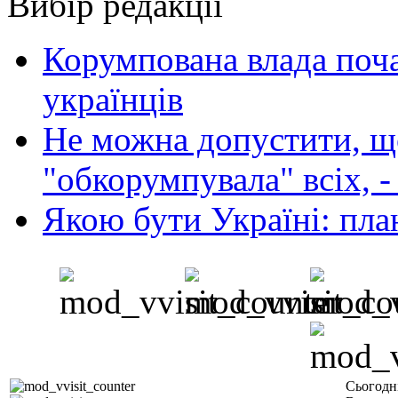
Вибір редакції
Корумпована влада поча
українців
Не можна допустити, що
"обкорумпувала" всіх, 
Якою бути Україні: пла
Сьогодн