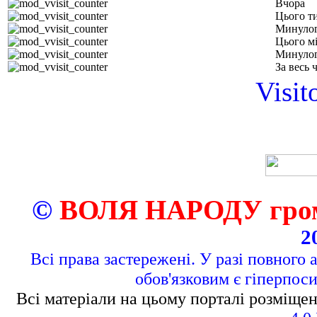
Вчора
Цього т
Минулог
Цього м
Минулог
За весь 
Visit
©
ВОЛЯ НАРОДУ грома
2
Всі права застережені. У разі повного 
обов'язковим є гіперпос
Всі матеріали на цьому порталі розміщен