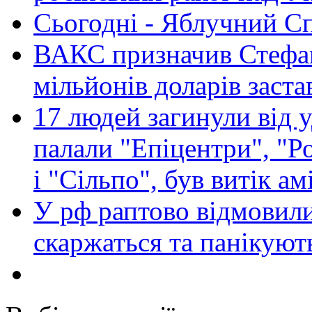
Сьогодні - Яблучний Спа
ВАКС призначив Стефан
мільйонів доларів заста
17 людей загинули від у
палали "Епіцентри", "Р
і "Сільпо", був витік ам
У рф раптово відмовили
скаржаться та панікуют