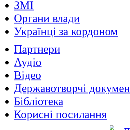
ЗМІ
Органи влади
Українці за кордоном
Партнери
Аудіо
Відео
Державотворчі докумен
Бібліотека
Корисні посилання