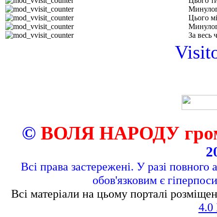
Цього т
Минулог
Цього м
Минулог
За весь 
Visit
©
ВОЛЯ НАРОДУ грома
2
Всі права застережені. У разі повного 
обов'язковим є гіперпос
Всі матеріали на цьому порталі розміщен
4.0 