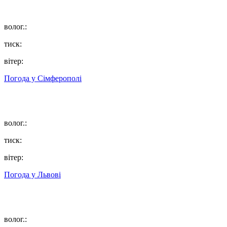
волог.:
тиск:
вітер:
Погода у
Сімферополі
волог.:
тиск:
вітер:
Погода у
Львові
волог.: