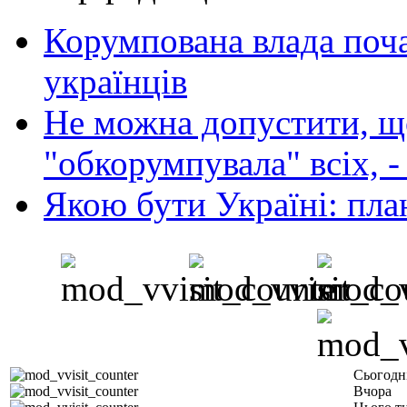
Корумпована влада поча
українців
Не можна допустити, що
"обкорумпувала" всіх, 
Якою бути Україні: пла
Сьогодн
Вчора