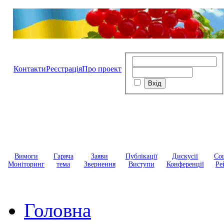
Контакти
Реєстрація
Про проект
Вимоги
Гаряча
Заяви
Публікації
Дискусії
Соц
Моніторинг
тема
Звернення
Виступи
Конференції
Ре
Головна