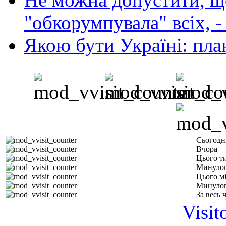
"обкорумпувала" всіх, 
Якою бути Україні: пла
Сьогодн
Вчора
Цього т
Минулог
Цього м
Минулог
За весь 
Visit