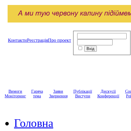
Контакти
Реєстрація
Про проект
Вимоги
Гаряча
Заяви
Публікації
Дискусії
Соц
Моніторинг
тема
Звернення
Виступи
Конференції
Ре
Головна