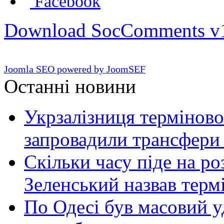
Facebook
Download SocComments v
Joomla SEO powered by JoomSEF
Останні новини
Укрзалізниця терміново
запровадили трансфери
Скільки часу піде на роз
Зеленський назвав терм
По Одесі був масовий уд