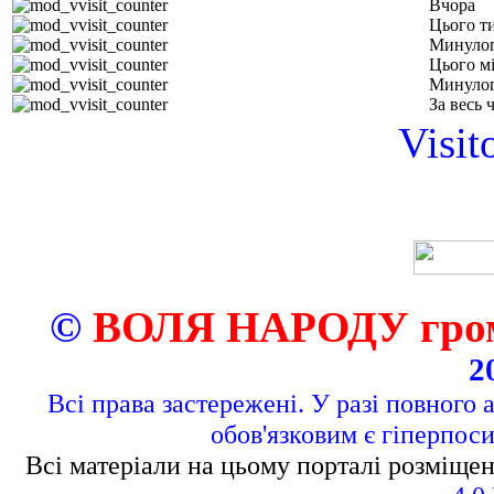
Вчора
Цього т
Минулог
Цього м
Минулог
За весь 
Visit
©
ВОЛЯ НАРОДУ грома
2
Всі права застережені. У разі повного 
обов'язковим є гіперпос
Всі матеріали на цьому порталі розміщен