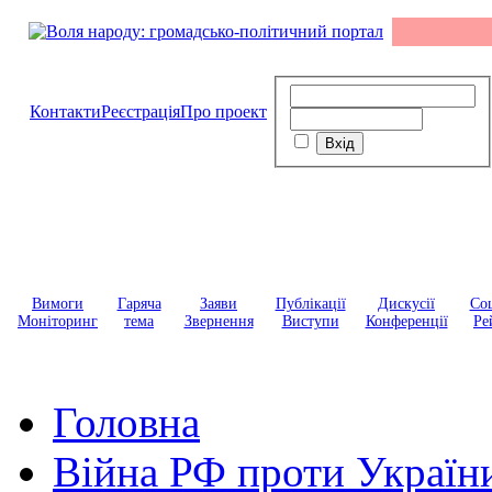
Контакти
Реєстрація
Про проект
Вимоги
Гаряча
Заяви
Публікації
Дискусії
Соц
Моніторинг
тема
Звернення
Виступи
Конференції
Ре
Головна
Війна РФ проти Україн