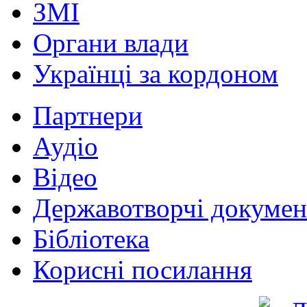
ЗМІ
Органи влади
Українці за кордоном
Партнери
Аудіо
Відео
Державотворчі докумен
Бібліотека
Корисні посилання