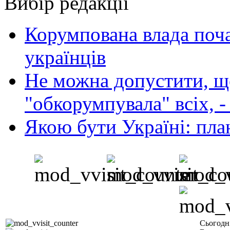
Вибір редакції
Корумпована влада поча
українців
Не можна допустити, що
"обкорумпувала" всіх, 
Якою бути Україні: пла
Сьогодн