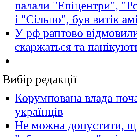
палали "Епіцентри", "Р
і "Сільпо", був витік ам
У рф раптово відмовили
скаржаться та панікуют
Вибір редакції
Корумпована влада поча
українців
Не можна допустити, що