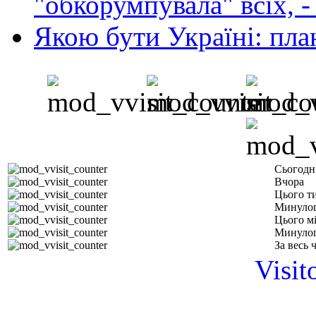
"обкорумпувала" всіх, 
Якою бути Україні: пла
Сьогодн
Вчора
Цього т
Минулог
Цього м
Минулог
За весь 
Visit