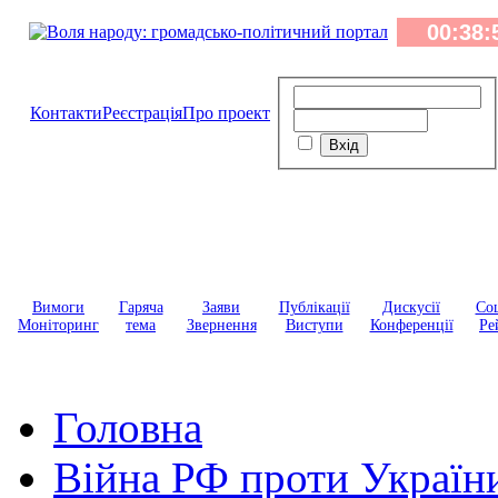
Контакти
Реєстрація
Про проект
Вимоги
Гаряча
Заяви
Публікації
Дискусії
Соц
Моніторинг
тема
Звернення
Виступи
Конференції
Ре
Головна
Війна РФ проти Україн