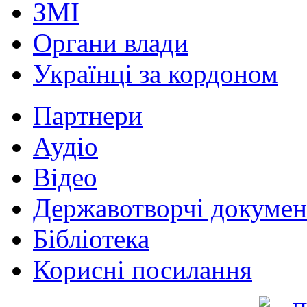
ЗМІ
Органи влади
Українці за кордоном
Партнери
Аудіо
Відео
Державотворчі докумен
Бібліотека
Корисні посилання