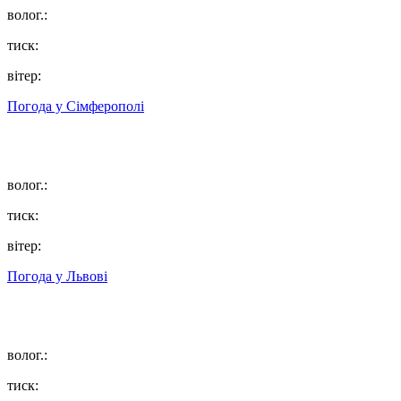
волог.:
тиск:
вітер:
Погода у
Сімферополі
волог.:
тиск:
вітер:
Погода у
Львові
волог.:
тиск: