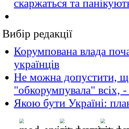
скаржаться та панікуют
Вибір редакції
Корумпована влада поча
українців
Не можна допустити, що
"обкорумпувала" всіх, 
Якою бути Україні: пла