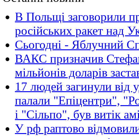
В Польщі заговорили п
російських ракет над У
Сьогодні - Яблучний Спа
ВАКС призначив Стефан
мільйонів доларів заста
17 людей загинули від у
палали "Епіцентри", "Р
і "Сільпо", був витік ам
У рф раптово відмовили