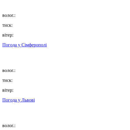
волог.:
тиск:
вітер:
Погода у
Сімферополі
волог.:
тиск:
вітер:
Погода у
Львові
волог.: