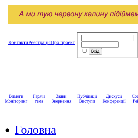
Контакти
Реєстрація
Про проект
Вимоги
Гаряча
Заяви
Публікації
Дискусії
Соц
Моніторинг
тема
Звернення
Виступи
Конференції
Ре
Головна