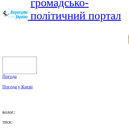
Погода
Погода у
Києві
волог.:
тиск: