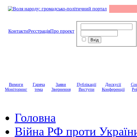
Контакти
Реєстрація
Про проект
Вимоги
Гаряча
Заяви
Публікації
Дискусії
Соц
Моніторинг
тема
Звернення
Виступи
Конференції
Ре
Головна
Війна РФ проти Україн