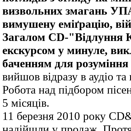
визвольних змагань УПА 
вимушену еміґрацію, війн
Загалом CD-"Відлуння К
екскурсом у минуле, ви
баченням для розуміння
вийшов відразу в аудіо т
Робота над підбором пісен
5 місяців.
11 березня 2010 року CD
надійшли у продаж. Прот