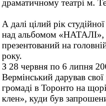
драматичному театрі м. Те
А далі цілий рік студійн
над альбомом «НАТАЛІ», я
презентований на головній
року.
З 28 червня по 6 липня 2
Вермінський дарував свої п
громаді в Торонто на щор
клен», куди був запрошен