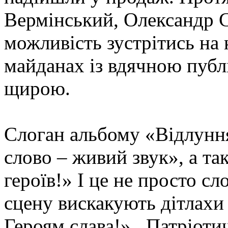
Вермінський, Олександр 
можливість зустрітись на 
майданах із вдячною публі
щирою.
Слоган альбому «Відлуння
слово – живий звук», а та
героїв!» І це не просто сл
сцену вискакують дітлахи 
Героям слава!». Патріотич