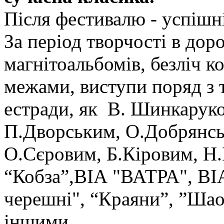
Після фестивалю - успішн
За період творчості в дор
магнітоальбомів, безліч ко
межами, виступи поряд з
естради, як В. Шинкаруко
П.Дворським, О.Добрянсь
О.Сєровим, Б.Кіровим, Н
“Кобза”,ВІА "ВАТРА", В
черешні", “Краяни”, ”Ша
іншими...