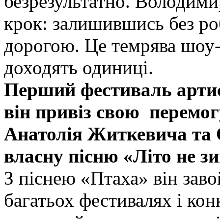
безрезультатно. Володими
крок: залишившись без ро
дорогою. Це темрява шоу-
доходять одиниці.
Перший фестиваль артис
він привіз свою перемог
Анатолія Житкевича та 
власну пісню «Літо не з
З піснею «Птаха» він заво
багатьох фестивалях і кон