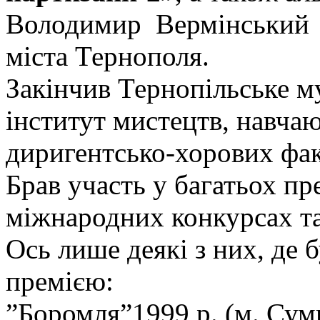
Володимир Вермінський н
міста Тернополя.
Закінчив Тернопільське м
інститут мистецтв, навча
диригентсько-хорових фак
Брав участь у багатьох п
міжнародних конкурсах та
Ось лише деякі з них, де
премією:
”Боромля”1999 р. (м. Сум