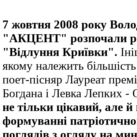
7 жовтня 2008 року Вол
"АКЦЕНТ" розпочали ро
"Відлуння Криївки".
Іні
якому належить більшість
поет-пісняр Лауреат премі
Богдана і Левка Лепких -
не тільки цікавий, але й
формуванні патріотичног
поглядів з огляду на мин