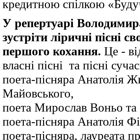
кредитною спілкою «Буду
У репертуарі Володимир
зустріти ліричні пісні св
першого кохання.
Це - ві
власні пісні та пісні суча
поета-пісняра Анатолія Ж
Майовського,
поета Мирослав Воньо та
поета-пісняра Анатолія Ф
поета-пісняра, лауреата пр