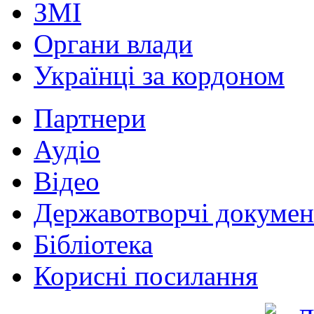
ЗМІ
Органи влади
Українці за кордоном
Партнери
Аудіо
Відео
Державотворчі докумен
Бібліотека
Корисні посилання