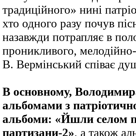
традиційного» нині патрі
хто одного разу почув піс
назавжди потрапляє в пол
проникливого, мелодійно-
В. Вермінський співає ду
В основному, Володимир
альбомами з патріотично
альбоми: «Йшли селом 
партизани-2»
, а також а