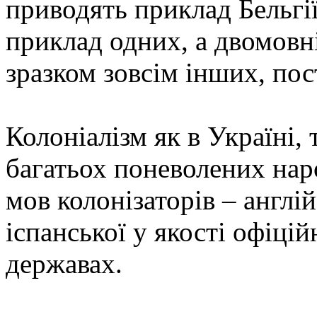
приводять приклад Бельгі
приклад одних, а двомовні
зразком зовсім інших, пос
Колоніалізм як в Україні, 
багатьох поневолених наро
мов колонізаторів – англій
іспанської у якості офіці
державах.