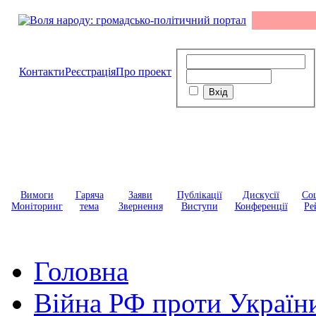
Контакти
Реєстрація
Про проект
Вимоги
Гаряча
Заяви
Публікації
Дискусії
Соц
Моніторинг
тема
Звернення
Виступи
Конференції
Ре
Головна
Війна РФ проти Україн