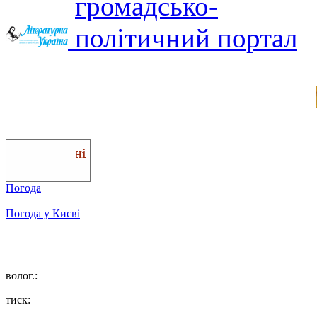
Погода
Погода у
Києві
волог.:
тиск: