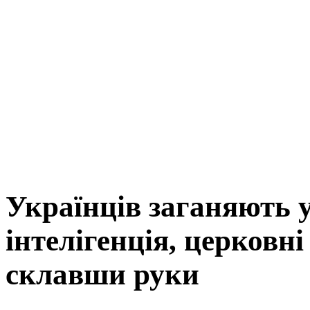
Українців заганяють у
інтелігенція, церковн
склавши руки