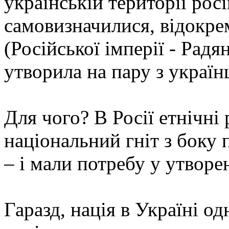
українській території росі
самовизначилися, відокрем
(Російської імперії - Радян
утворила на пару з україн
Для чого? В Росії етнічні
національний гніт з боку п
– і мали потребу у утворен
Гаразд, нація в Україні од