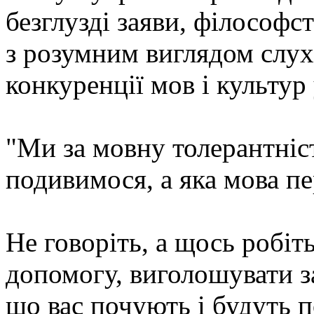
безглузді заяви, філософс
з розумним виглядом слух
конкуренції мов і культу
"Ми за мовну толерантніст
подивимося, а яка мова 
Не говоріть, а щось робіт
допомогу, виголошувати з
що вас почують і будуть п