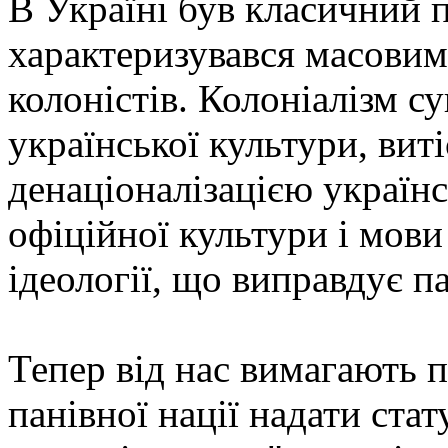
В Україні був класичний 
характеризувався масовим
колоністів. Колоніалізм 
української культури, вит
денаціоналізацією українс
офіційної культури і мов
ідеології, що виправдує па
Тепер від нас вимагають 
панівної нації надати стат