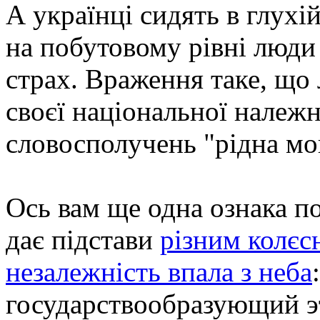
А українці сидять в глухі
на побутовому рівні люди 
страх. Враження таке, що 
своєї національної належн
словосполучень "рідна мов
Ось вам ще одна ознака п
дає підстави
різним колєс
незалежність впала з неба
государствообразующий эт