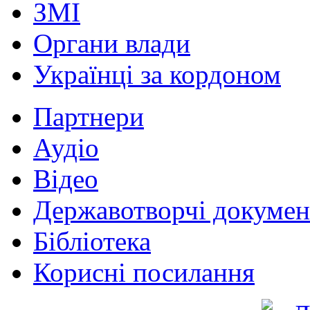
ЗМІ
Органи влади
Українці за кордоном
Партнери
Аудіо
Відео
Державотворчі докумен
Бібліотека
Корисні посилання