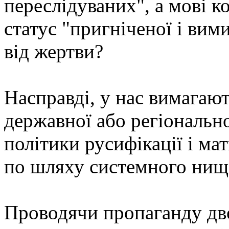
переслідуваних", а мові к
статус "пригніченої і вим
від жертви?
Насправді, у нас вимагают
державної або регіональн
політики русифікації і ма
по шляху системного нище
Проводячи пропаганду дво