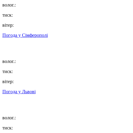
волог.:
тиск:
вітер:
Погода у
Сімферополі
волог.:
тиск:
вітер:
Погода у
Львові
волог.:
тиск: