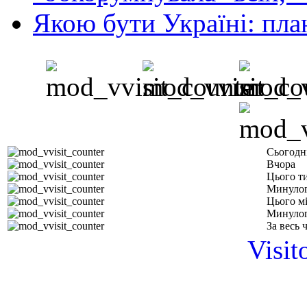
Якою бути Україні: пла
Сьогодн
Вчора
Цього т
Минулог
Цього м
Минулог
За весь 
Visit