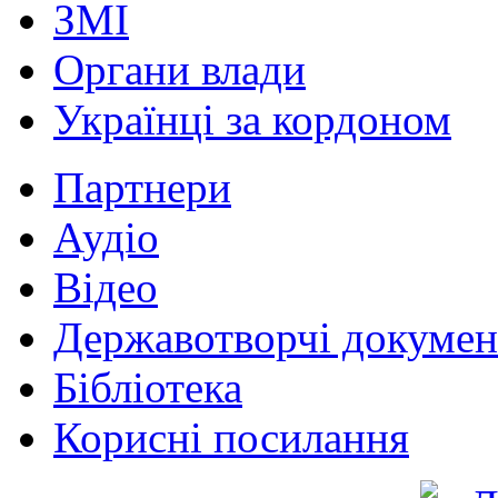
ЗМІ
Органи влади
Українці за кордоном
Партнери
Аудіо
Відео
Державотворчі докумен
Бібліотека
Корисні посилання