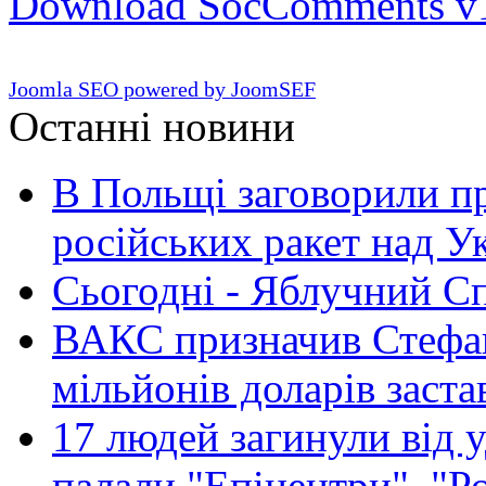
Download SocComments v
Joomla SEO powered by JoomSEF
Останні новини
В Польщі заговорили п
російських ракет над У
Сьогодні - Яблучний Спа
ВАКС призначив Стефан
мільйонів доларів заста
17 людей загинули від у
палали "Епіцентри", "Р