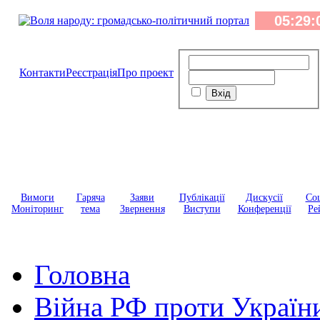
Контакти
Реєстрація
Про проект
Вимоги
Гаряча
Заяви
Публікації
Дискусії
Соц
Моніторинг
тема
Звернення
Виступи
Конференції
Ре
Головна
Війна РФ проти Україн