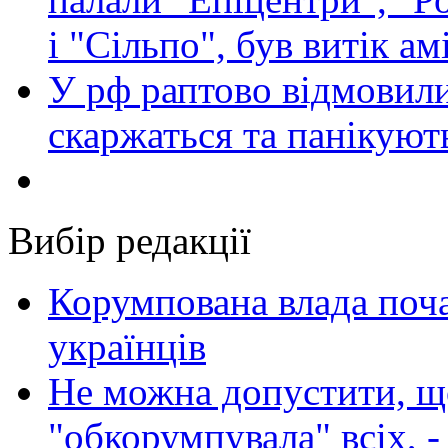
і "Сільпо", був витік ам
У рф раптово відмовили
скаржаться та панікуют
Вибір редакції
Корумпована влада поча
українців
Не можна допустити, що
"обкорумпувала" всіх, 