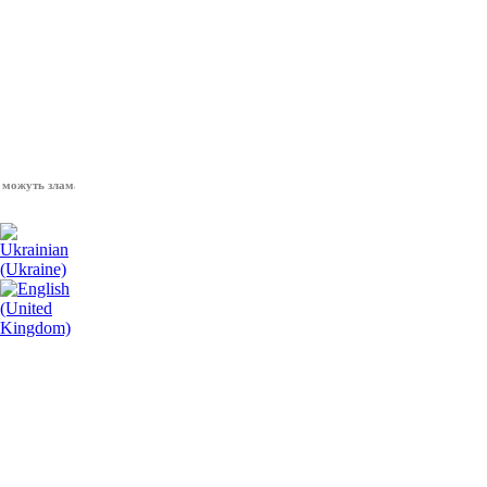
ть зламати волю народу, - Президент України Володимир Зеленський