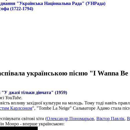
б'єднання "Українська Національна Рада" (УНРада)
софа (1722-1794)
аспівала українською пісню "I Wanna Be
"У джазі тільки дівчата" (1959)
ежі YouTube.
ть впливу західної культури на молодь. Тому тоді навіть правляч
стим Карлсоном
", "Tombe La Neige" Сальваторе Адамо стала піс
співувати світові хіти (
Олександр Пономарьов
,
Віктор Павлік
,
В
ін Монро - вперше українською: