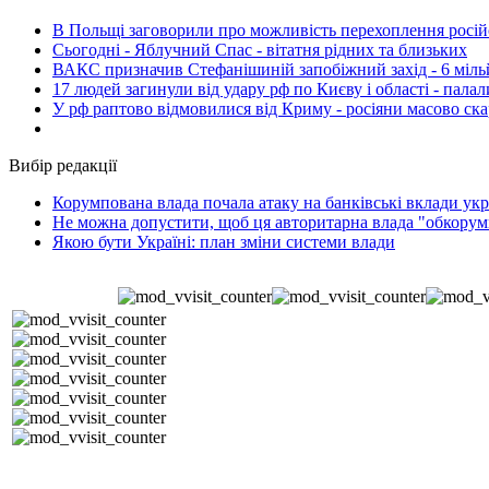
В Польщі заговорили про можливість перехоплення росій
Сьогодні - Яблучний Спас - вітатня рідних та близьких
ВАКС призначив Стефанішиній запобіжний захід - 6 мільй
17 людей загинули від удару рф по Києву і області - пала
У рф раптово відмовилися від Криму - росіяни масово ск
Вибір редакції
Корумпована влада почала атаку на банківські вклади укр
Не можна допустити, щоб ця авторитарна влада "обкорумп
Якою бути Україні: план зміни системи влади