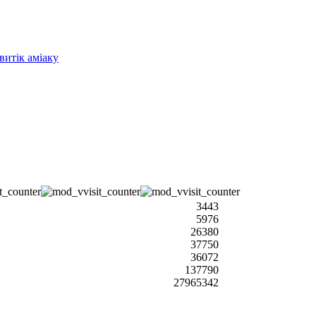
витік аміаку
3443
5976
26380
37750
36072
137790
27965342