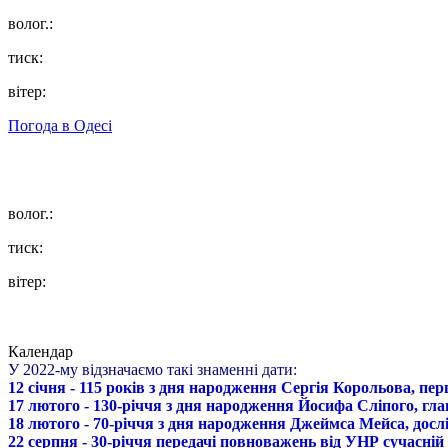
волог.:
тиск:
вітер:
Погода в
Одесі
волог.:
тиск:
вітер:
Календар
У 2022-му відзначаємо такі знаменні дати:
12 січня - 115 років з дня народження Сергія Корольова, пе
17 лютого - 130-річчя з дня народження Йосифа Сліпого, гл
18 лютого - 70-річчя з дня народження Джеймса Мейса, дослі
22 серпня - 30-річчя передачі повноважень від УНР сучасній