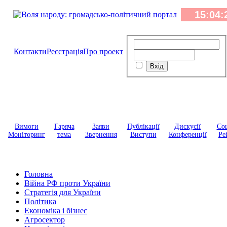
Контакти
Реєстрація
Про проект
Вимоги
Гаряча
Заяви
Публікації
Дискусії
Соц
Моніторинг
тема
Звернення
Виступи
Конференції
Ре
Головна
Війна РФ проти України
Стратегія для України
Політика
Економіка і бізнес
Агросектор