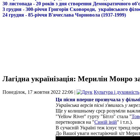
30 листопада - 20 років з дня створення Демократичного о
3 грудня - 300-річчя Григорія Сковороди, українського філо
24 грудня - 85-річчя В'ячеслава Чорновола (1937-1999)
Лагідна українізація: Мерилін Монро з
Понеділок, 17 жовтня 2022 22:06 |
Культура і духовність
Ця пісня вперше прозвучала у фільмі 
Українська версія пісні з'явилась у мер
Ще у колишньому срср розуміли важливіс
"Yellow River" гурту "Бітлз" стала "
Тов
перетворився на "
Синій іній
" і т.п.).
В сучасній Україні теж існує тренд пере
До Вашої уваги нестаріючий хіт Мерил