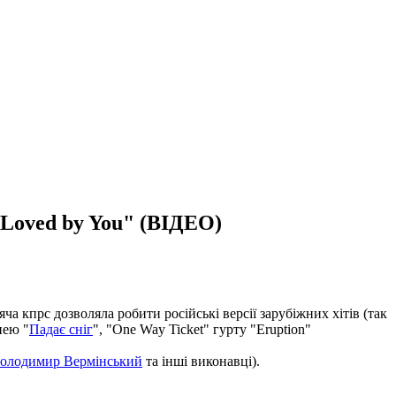
 Loved by You" (ВІДЕО)
а кпрс дозволяла робити російські версії зарубіжних хітів (так
нею "
Падає сніг
", "One Way Ticket" гурту "Eruption"
олодимир Вермінський
та інші виконавці).