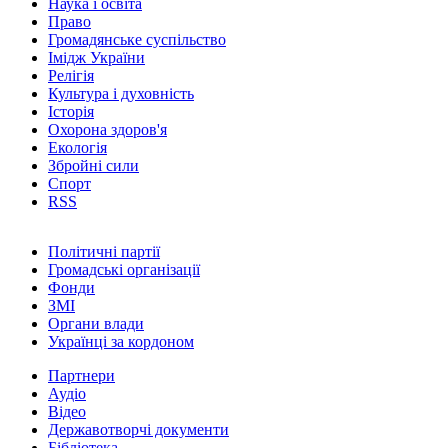
Наука і освіта
Право
Громадянське суспільство
Імідж України
Релігія
Культура і духовність
Історія
Охорона здоров'я
Екологія
Збройні сили
Спорт
RSS
Політичні партії
Громадські організації
Фонди
ЗМІ
Органи влади
Українці за кордоном
Партнери
Аудіо
Відео
Державотворчі документи
Бібліотека