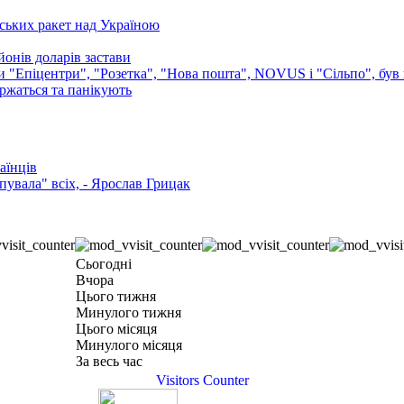
ських ракет над Україною
онів доларів застави
ли "Епіцентри", "Розетка", "Нова пошта", NOVUS і "Сільпо", був 
аржаться та панікують
аїнців
увала" всіх, - Ярослав Грицак
Сьогодні
Вчора
Цього тижня
Минулого тижня
Цього місяця
Минулого місяця
За весь час
Visitors Counter