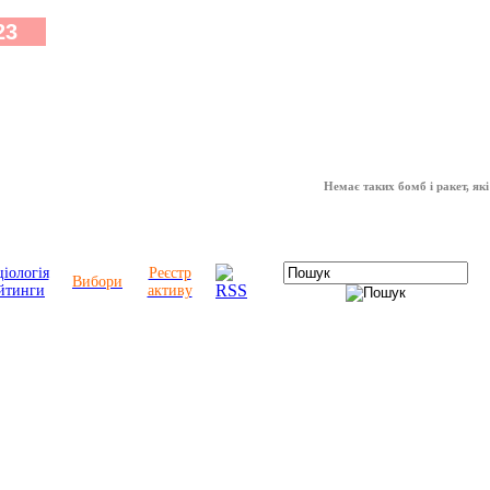
Немає таких бомб і ракет, які можу
іологія
Реєстр
Вибори
йтинги
активу