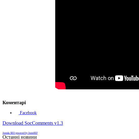
Коментарі
Facebook
Download SocComments v1.3
Joomla SEO powered by JoomSEF
Останні новини