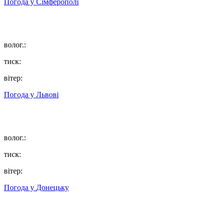
Погода у
Сімферополі
волог.:
тиск:
вітер:
Погода у
Львові
волог.:
тиск:
вітер:
Погода у
Донецьку