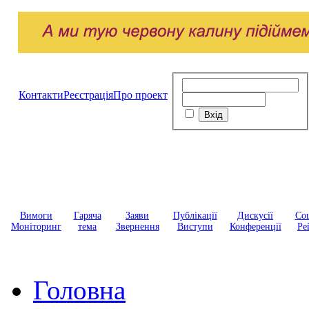
Контакти
Реєстрація
Про проект
Вимоги
Гаряча
Заяви
Публікації
Дискусії
Соц
Моніторинг
тема
Звернення
Виступи
Конференції
Ре
Головна