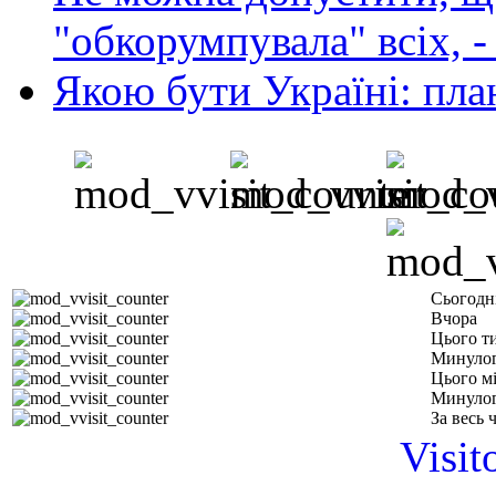
"обкорумпувала" всіх, 
Якою бути Україні: пла
Сьогодн
Вчора
Цього т
Минулог
Цього м
Минулог
За весь 
Visit