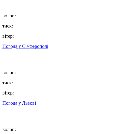
волог.:
тиск:
вітер:
Погода у
Сімферополі
волог.:
тиск:
вітер:
Погода у
Львові
волог.: