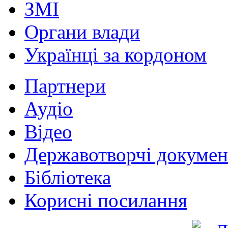
ЗМІ
Органи влади
Українці за кордоном
Партнери
Аудіо
Відео
Державотворчі докумен
Бібліотека
Корисні посилання