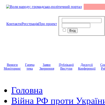
Контакти
Реєстрація
Про проект
Вимоги
Гаряча
Заяви
Публікації
Дискусії
Соц
Моніторинг
тема
Звернення
Виступи
Конференції
Ре
Головна
Війна РФ проти Україн