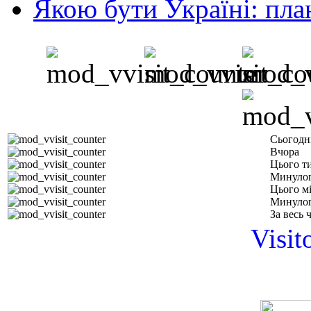
Якою бути Україні: пла
Сьогодн
Вчора
Цього т
Минулог
Цього м
Минулог
За весь 
Visit