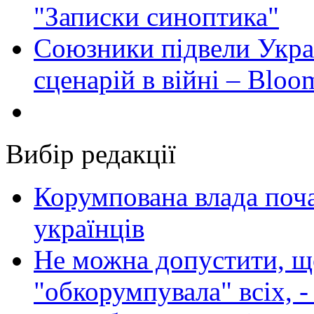
"Записки синоптика"
Союзники підвели Укра
сценарій в війні – Bloo
Вибір редакції
Корумпована влада поча
українців
Не можна допустити, що
"обкорумпувала" всіх, 