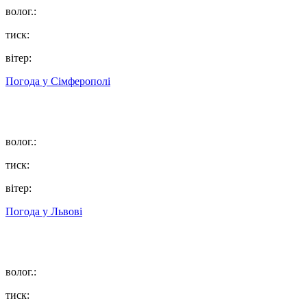
волог.:
тиск:
вітер:
Погода у
Сімферополі
волог.:
тиск:
вітер:
Погода у
Львові
волог.:
тиск: