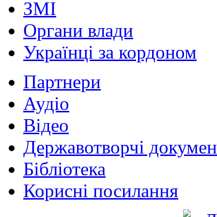
ЗМІ
Органи влади
Українці за кордоном
Партнери
Аудіо
Відео
Державотворчі докумен
Бібліотека
Корисні посилання