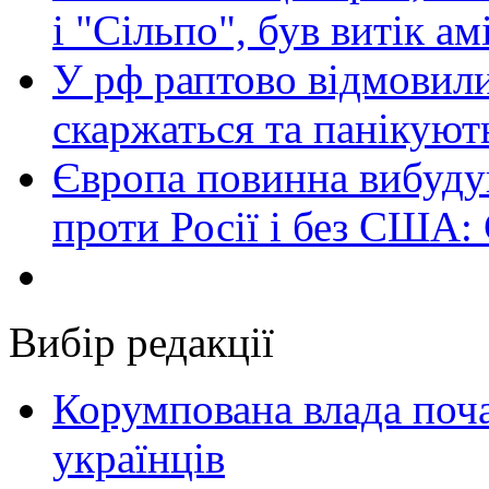
і "Сільпо", був витік ам
У рф раптово відмовили
скаржаться та панікуют
Європа повинна вибуду
проти Росії і без США:
Вибір редакції
Корумпована влада поча
українців