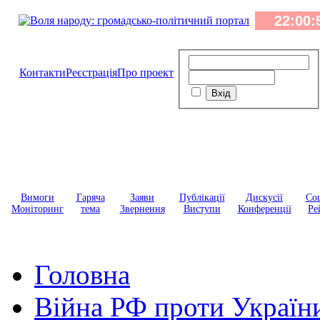
Контакти
Реєстрація
Про проект
Вимоги
Гаряча
Заяви
Публікації
Дискусії
Соц
Моніторинг
тема
Звернення
Виступи
Конференції
Ре
Головна
Війна РФ проти Україн