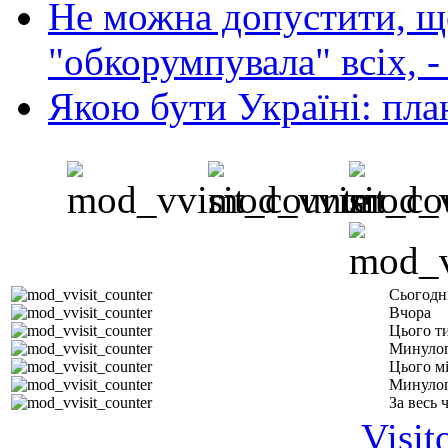
Не можна допустити, що
"обкорумпувала" всіх, 
Якою бути Україні: пла
Сьогодн
Вчора
Цього т
Минулог
Цього м
Минулог
За весь 
Visit