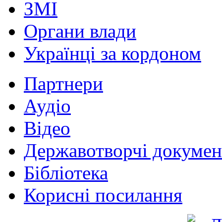
ЗМІ
Органи влади
Українці за кордоном
Партнери
Аудіо
Відео
Державотворчі докумен
Бібліотека
Корисні посилання