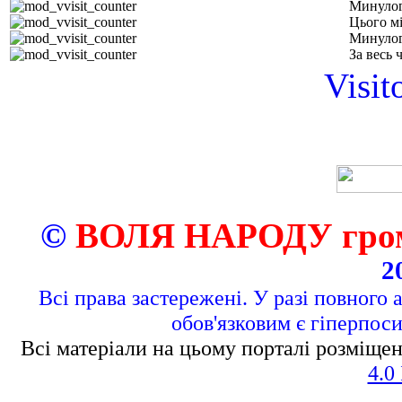
Минулог
Цього м
Минулог
За весь 
Visit
©
ВОЛЯ НАРОДУ грома
2
Всі права застережені. У разі повного 
обов'язковим є гіперпос
Всі матеріали на цьому порталі розміщен
4.0 