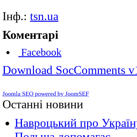
Інф.:
tsn.ua
Коментарі
Facebook
Download SocComments v
Joomla SEO powered by JoomSEF
Останні новини
Навроцький про Україну
Польща допомагає