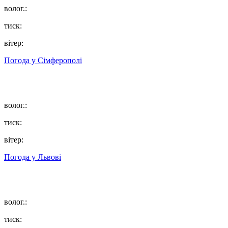
волог.:
тиск:
вітер:
Погода у
Сімферополі
волог.:
тиск:
вітер:
Погода у
Львові
волог.:
тиск: