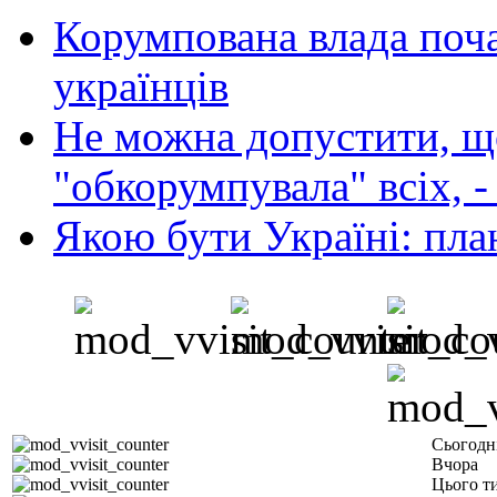
Корумпована влада поча
українців
Не можна допустити, що
"обкорумпувала" всіх, 
Якою бути Україні: пла
Сьогодн
Вчора
Цього т