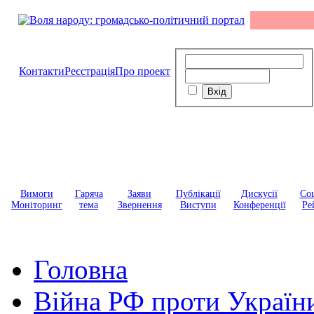
Контакти
Реєстрація
Про проект
Вимоги
Гаряча
Заяви
Публікації
Дискусії
Соц
Моніторинг
тема
Звернення
Виступи
Конференції
Ре
Головна
Війна РФ проти Україн