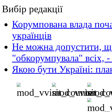
Вибір редакції
Корумпована влада поча
українців
Не можна допустити, що
"обкорумпувала" всіх, 
Якою бути Україні: пла