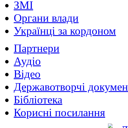
ЗМІ
Органи влади
Українці за кордоном
Партнери
Аудіо
Відео
Державотворчі докумен
Бібліотека
Корисні посилання