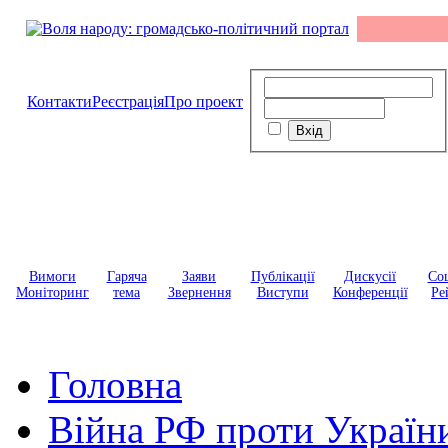
Контакти
Реєстрація
Про проект
Вимоги
Гаряча
Заяви
Публікації
Дискусії
Соц
Моніторинг
тема
Звернення
Виступи
Конференції
Ре
Головна
Війна РФ проти Україн