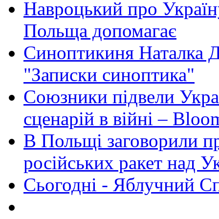
Навроцький про Україну
Польща допомагає
Синоптикиня Наталка Д
"Записки синоптика"
Союзники підвели Укра
сценарій в війні – Bloo
В Польщі заговорили п
російських ракет над У
Сьогодні - Яблучний Спа