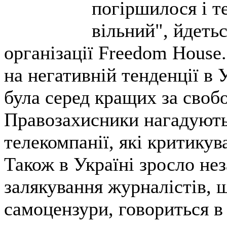
погіршилося
і
т
вільний
"
,
йдеть
організації
Freedom House
.
на негативній
тенденції в
У
була
серед
кращих
за своб
Правозахисники
нагадуют
телекомпанії
,
які
критикув
Також
в
Україні
зросло не
залякування
журналістів
,
самоцензури
,
говориться
в