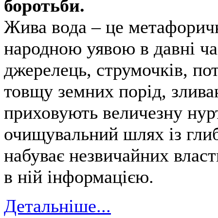
боротьби.
Жива вода – це метафоричн
народною уявою в давні ча
джерелець, струмочків, пот
товщу земних порід, злива
приховують величезну ну
очищувальний шлях із глиб
набуває незвичайних влас
в ній інформацією.
Детальніше...