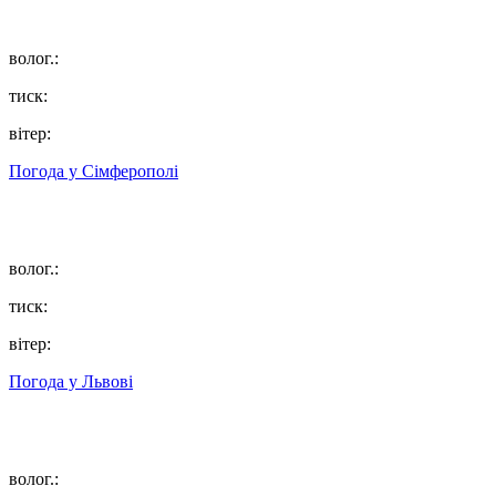
волог.:
тиск:
вітер:
Погода у
Сімферополі
волог.:
тиск:
вітер:
Погода у
Львові
волог.: