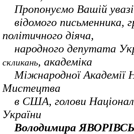
Пропонуємо Вашій увазі 
відомого
письменника,
г
політичного діяча,
народного депутата Ук
, академіка
скликань
Міжнародн
ої
А
кадемі
ї 
Мистецтва
в США,
голови Націонал
України
В
о
лодимира ЯВОРІВС