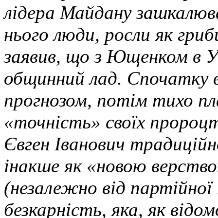
лідера Майдану зашкалював
нього люди, росли як гриб
заявив, що з Ющенком в У
общинний лад. Спочатку в
прогнозом, потім тихо пл
«точність» своїх пророцт
Євген Іванович традиційно
інакше як «новою верствою
(незалежно від партійної
безкарність, яка, як відо