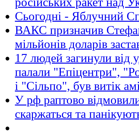
російських ракет над У
Сьогодні - Яблучний Спа
ВАКС призначив Стефан
мільйонів доларів заста
17 людей загинули від у
палали "Епіцентри", "Р
і "Сільпо", був витік ам
У рф раптово відмовили
скаржаться та панікуют