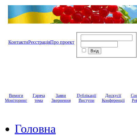
Контакти
Реєстрація
Про проект
Вимоги
Гаряча
Заяви
Публікації
Дискусії
Соц
Моніторинг
тема
Звернення
Виступи
Конференції
Ре
Головна