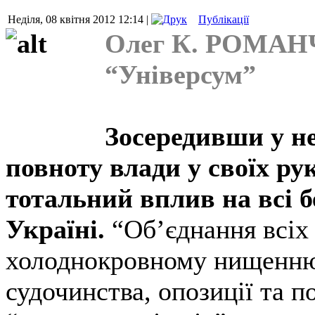
Неділя, 08 квітня 2012 12:14 |
Публікації
Олег К. РОМАНЧ
“Універсум”
Зосередивши у н
повноту влади у своїх ру
тотальний вплив на всі б
Україні.
“Об’єднання всіх 
холоднокровному нищенню
судочинства, опозиції та