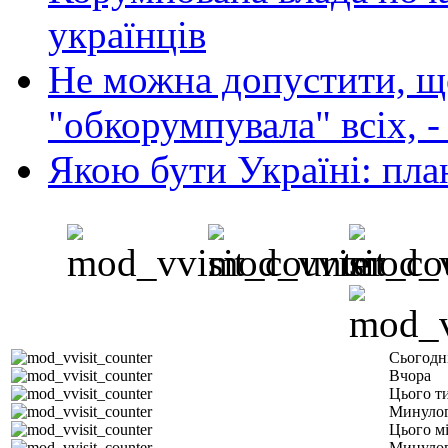
українців
Не можна допустити, що
"обкорумпувала" всіх, 
Якою бути Україні: пла
Сьогодн
Вчора
Цього т
Минулог
Цього м
Минулог