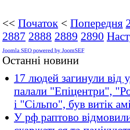
<<
Початок
<
Попередня
2887
2888
2889
2890
Наст
Joomla SEO powered by JoomSEF
Останні новини
17 людей загинули від у
палали "Епіцентри", "Р
і "Сільпо", був витік ам
У рф раптово відмовили