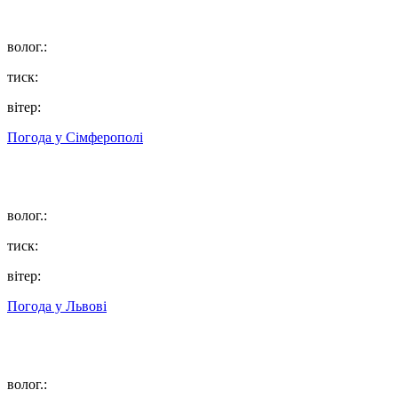
волог.:
тиск:
вітер:
Погода у
Сімферополі
волог.:
тиск:
вітер:
Погода у
Львові
волог.: