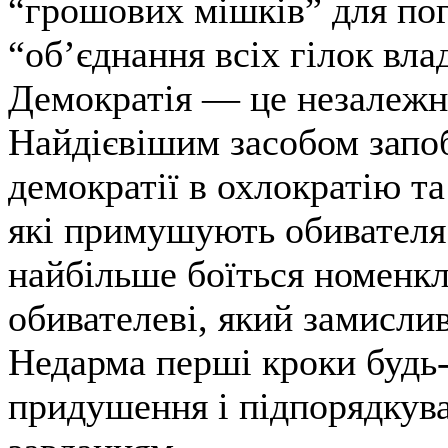
“грошових мішків” для пог
“об’єднання всіх гілок вла
Демократія — це незалежні
Найдієвішим засобом запо
демократії в охлократію та
які примушують обивателя 
найбільше боїться номенкл
обивателеві, який замисли
Недарма перші кроки будь-
придушення і підпорядкува