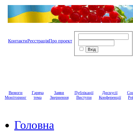
Контакти
Реєстрація
Про проект
Вимоги
Гаряча
Заяви
Публікації
Дискусії
Соц
Моніторинг
тема
Звернення
Виступи
Конференції
Ре
Головна