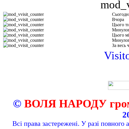
Сьогодн
Вчора
Цього т
Минулог
Цього м
Минулог
За весь 
Visit
©
ВОЛЯ НАРОДУ грома
2
Всі права застережені. У разі повного 