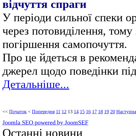
відчуття спраги
У періоди сильної спеки о
через потовиділення, тому
погіршення самопочуття.
Про це йдеться в рекоменд
джерел щодо поведінки під 
Детальніше...
<<
Початок
<
Попередня
11
12
13
14
15
16
17
18
19
20
Наступн
Joomla SEO powered by JoomSEF
Останні новини