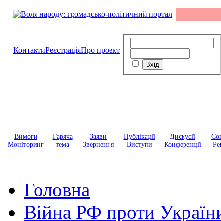
Контакти
Реєстрація
Про проект
Вимоги
Гаряча
Заяви
Публікації
Дискусії
Соц
Моніторинг
тема
Звернення
Виступи
Конференції
Ре
Головна
Війна РФ проти Україн