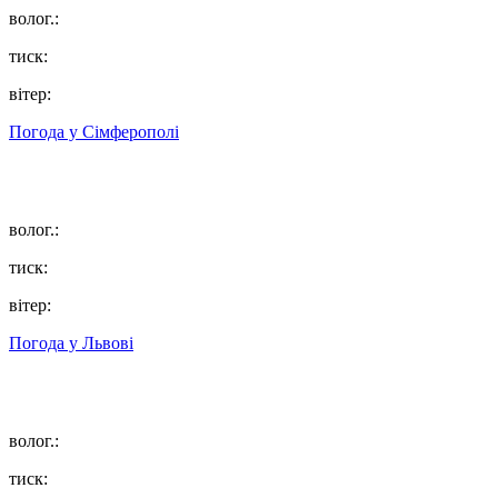
волог.:
тиск:
вітер:
Погода у
Сімферополі
волог.:
тиск:
вітер:
Погода у
Львові
волог.:
тиск: