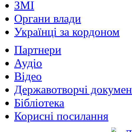
ЗМІ
Органи влади
Українці за кордоном
Партнери
Аудіо
Відео
Державотворчі докумен
Бібліотека
Корисні посилання