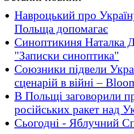
Навроцький про Україну
Польща допомагає
Синоптикиня Наталка Д
"Записки синоптика"
Союзники підвели Укра
сценарій в війні – Bloo
В Польщі заговорили п
російських ракет над У
Сьогодні - Яблучний Спа