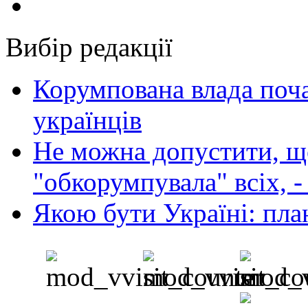
Вибір редакції
Корумпована влада поча
українців
Не можна допустити, що
"обкорумпувала" всіх, 
Якою бути Україні: пла