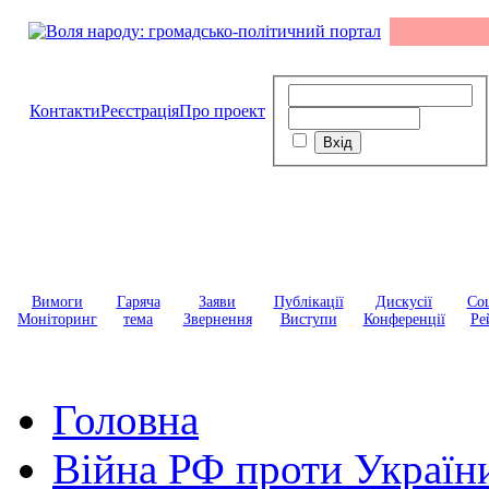
Контакти
Реєстрація
Про проект
Вимоги
Гаряча
Заяви
Публікації
Дискусії
Соц
Моніторинг
тема
Звернення
Виступи
Конференції
Ре
Головна
Війна РФ проти Україн