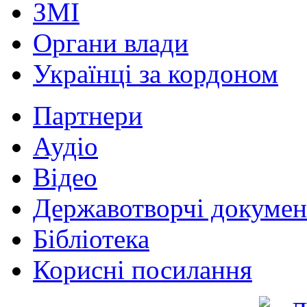
ЗМІ
Органи влади
Українці за кордоном
Партнери
Аудіо
Відео
Державотворчі докумен
Бібліотека
Корисні посилання