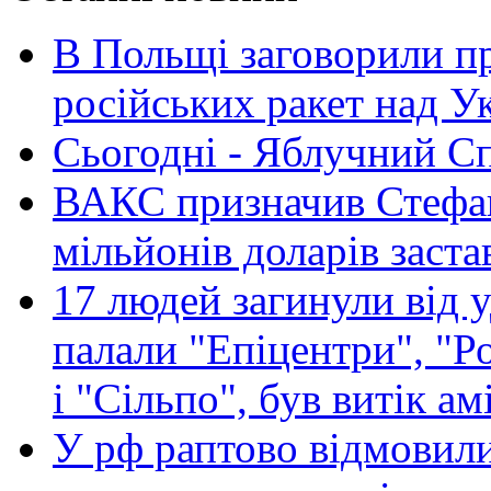
В Польщі заговорили п
російських ракет над У
Сьогодні - Яблучний Спа
ВАКС призначив Стефан
мільйонів доларів заста
17 людей загинули від у
палали "Епіцентри", "Р
і "Сільпо", був витік ам
У рф раптово відмовили