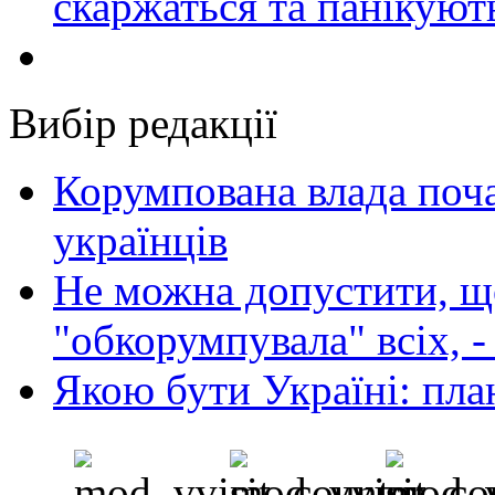
скаржаться та панікуют
Вибір редакції
Корумпована влада поча
українців
Не можна допустити, що
"обкорумпувала" всіх, 
Якою бути Україні: пла