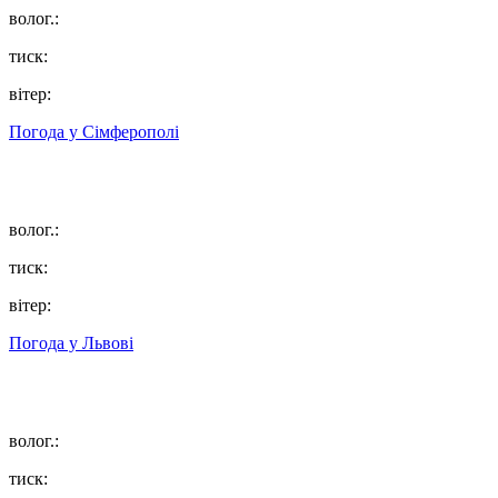
волог.:
тиск:
вітер:
Погода у
Сімферополі
волог.:
тиск:
вітер:
Погода у
Львові
волог.:
тиск: