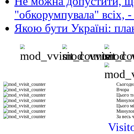
Не можна допустити, що
"обкорумпувала" всіх, 
Якою бути Україні: пла
Сьогодн
Вчора
Цього т
Минулог
Цього м
Минулог
За весь 
Visit