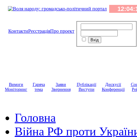
Контакти
Реєстрація
Про проект
Вимоги
Гаряча
Заяви
Публікації
Дискусії
Соц
Моніторинг
тема
Звернення
Виступи
Конференції
Ре
Головна
Війна РФ проти Україн