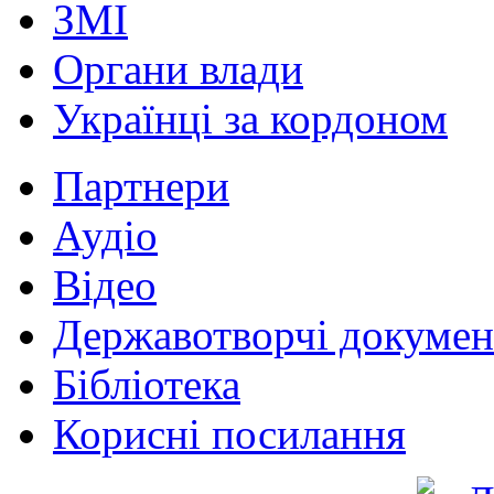
ЗМІ
Органи влади
Українці за кордоном
Партнери
Аудіо
Відео
Державотворчі докумен
Бібліотека
Корисні посилання