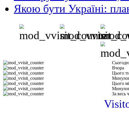
Якою бути Україні: пла
Сьогодн
Вчора
Цього т
Минулог
Цього м
Минулог
За весь 
Visit