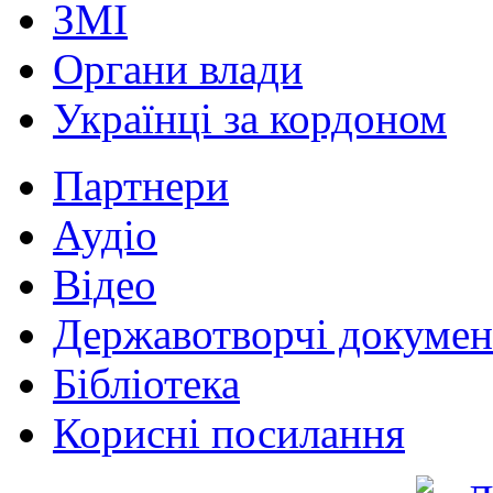
ЗМІ
Органи влади
Українці за кордоном
Партнери
Аудіо
Відео
Державотворчі докумен
Бібліотека
Корисні посилання