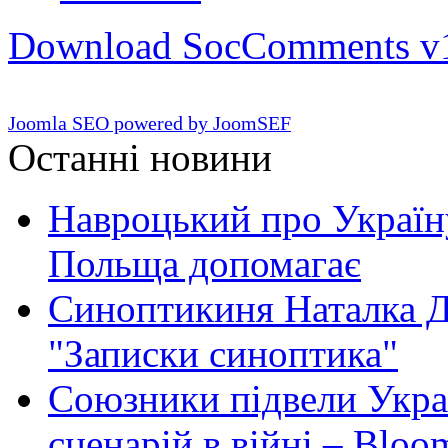
Download SocComments v
Joomla SEO powered by JoomSEF
Останні новини
Навроцький про Україну
Польща допомагає
Синоптикиня Наталка Д
"Записки синоптика"
Союзники підвели Укра
сценарій в війні – Bloo