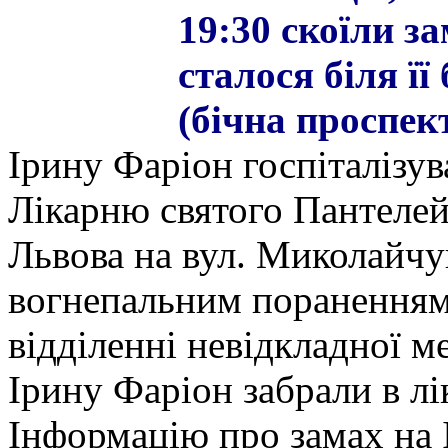
19:30 скоїли з
сталося біля ї
(бічна проспек
Ірину Фаріон госпіталізув
Лікарню святого Пантеле
Львова на вул. Миколайчук
вогнепальним пораненням 
відділенні невідкладної м
Ірину Фаріон забрали в л
Інформацію про замах на 