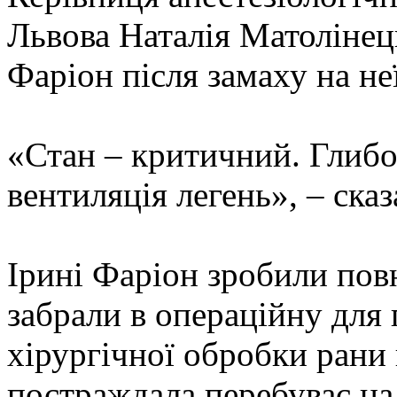
Львова Наталія Матолінец
Фаріон після замаху на неї
«Стан – критичний. Глибо
вентиляція легень», – сказ
Ірині Фаріон зробили повн
забрали в операційну для
хірургічної обробки рани 
постраждала перебуває на 