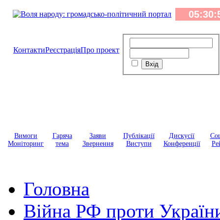
Контакти
Реєстрація
Про проект
Вимоги
Гаряча
Заяви
Публікації
Дискусії
Соц
Моніторинг
тема
Звернення
Виступи
Конференції
Ре
Головна
Війна РФ проти Україн