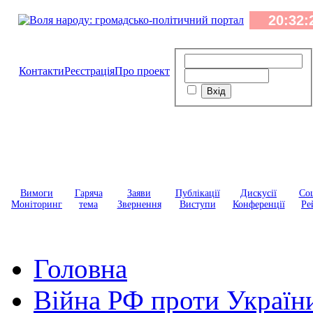
Контакти
Реєстрація
Про проект
Вимоги
Гаряча
Заяви
Публікації
Дискусії
Соц
Моніторинг
тема
Звернення
Виступи
Конференції
Ре
Головна
Війна РФ проти Україн