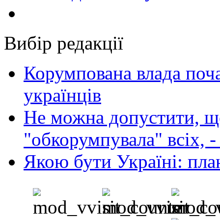
Вибір редакції
Корумпована влада поча
українців
Не можна допустити, що
"обкорумпувала" всіх, 
Якою бути Україні: пла