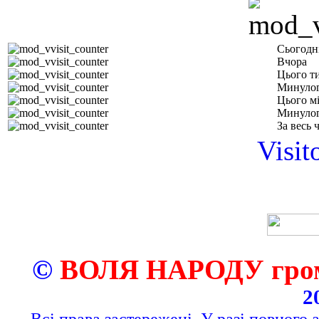
Сьогодн
Вчора
Цього т
Минулог
Цього м
Минулог
За весь 
Visit
©
ВОЛЯ НАРОДУ грома
2
Всі права застережені. У разі повного 