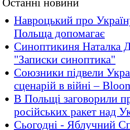
Останні новини
Навроцький про Україну
Польща допомагає
Синоптикиня Наталка Д
"Записки синоптика"
Союзники підвели Укра
сценарій в війні – Bloo
В Польщі заговорили п
російських ракет над У
Сьогодні - Яблучний Спа