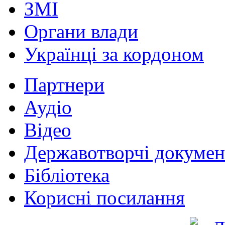
ЗМІ
Органи влади
Українці за кордоном
Партнери
Аудіо
Відео
Державотворчі докумен
Бібліотека
Корисні посилання