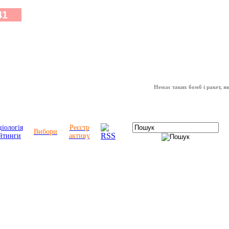
Немає таких бомб і ракет, які мож
іологія
Реєстр
Вибори
йтинги
активу