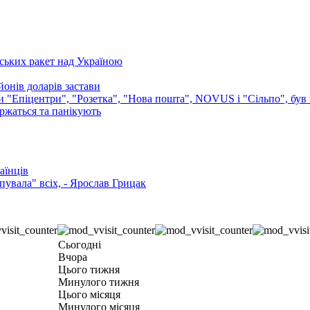
ських ракет над Україною
онів доларів застави
ли "Епіцентри", "Розетка", "Нова пошта", NOVUS і "Сільпо", був 
аржаться та панікують
аїнців
увала" всіх, - Ярослав Грицак
Сьогодні
Вчора
Цього тижня
Минулого тижня
Цього місяця
Минулого місяця