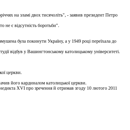
ччях на зламі двох тисячоліть", - заявив президент Петро
о не є відсутність боротьби".
змушена була покинути Україну, а у 1949 році переїхала до
студії відбув у Вашингтонському католицькому університеті.
кої церкви.
ачив його кардиналом католицької церкви.
енедикта XVI про зречення й отримав згоду 10 лютого 2011