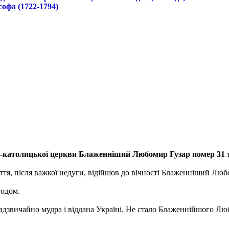
софа (1722-1794)
о-католицької церкви Блаженніший Любомир Гузар помер 31 т
життя, після важкої недуги, відійшов до вічності Блаженніший Лю
годом.
адзвичайно мудра і віддана Україні. Не стало Блаженнійшого Любо