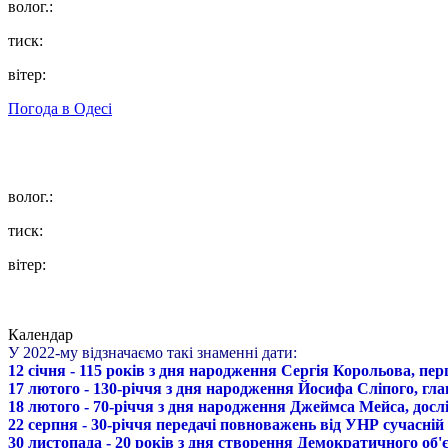
волог.:
тиск:
вітер:
Погода в
Одесі
волог.:
тиск:
вітер:
Календар
У 2022-му відзначаємо такі знаменні дати:
12 січня - 115 років з дня народження Сергія Корольова, пе
17 лютого - 130-річчя з дня народження Йосифа Сліпого, гл
18 лютого - 70-річчя з дня народження Джеймса Мейса, дослі
22 серпня - 30-річчя передачі повноважень від УНР сучасній
30 листопада - 20 років з дня створення Демократичного о