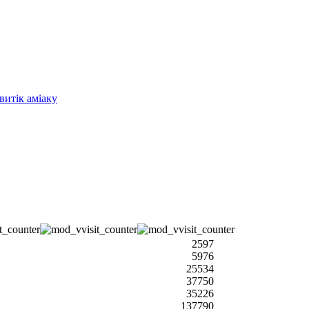
витік аміаку
2597
5976
25534
37750
35226
137790