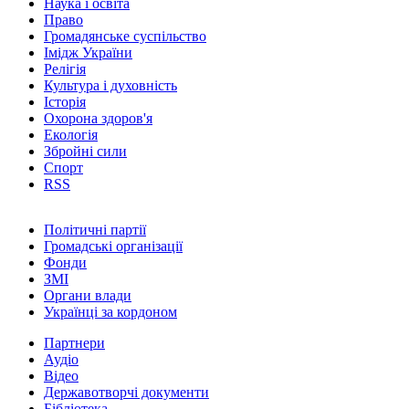
Наука і освіта
Право
Громадянське суспільство
Імідж України
Релігія
Культура і духовність
Історія
Охорона здоров'я
Екологія
Збройні сили
Спорт
RSS
Політичні партії
Громадські організації
Фонди
ЗМІ
Органи влади
Українці за кордоном
Партнери
Аудіо
Відео
Державотворчі документи
Бібліотека