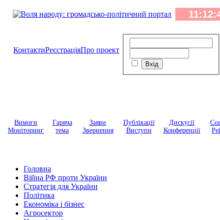
Контакти
Реєстрація
Про проект
Вимоги
Гаряча
Заяви
Публікації
Дискусії
Соц
Моніторинг
тема
Звернення
Виступи
Конференції
Ре
Головна
Війна РФ проти України
Стратегія для України
Політика
Економіка і бізнес
Агросектор