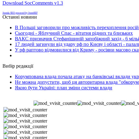
Download SocComments v1.3
Joomla SEO powered by JoomSEF
Останні новини
В Польщі заговорили про можливість перехоплення росій
Сьогодні - Яблучний Спас - вітатня рідних та близьких
ВАКС призначив Стефанішиній запобіжний захід - 6 мільй
17 людей загинули від удару рф по Києву і області - пала
У рф раптово відмовилися від Криму - росіяни масово ск
Вибір редакції
Корумпована влада почала атаку на банківські вклади укр
Не можна допустити, щоб ця авторитарна влада "обкорумп
Якою бути Україні: план зміни системи влади