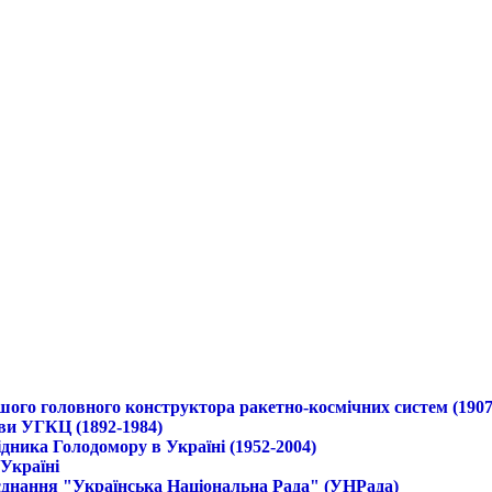
ршого головного конструктора ракетно-космічних систем (1907
ави УГКЦ (1892-1984)
дника Голодомору в Україні (1952-2004)
 Україні
б'єднання "Українська Національна Рада" (УНРада)