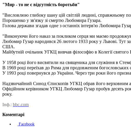
"Мир - то не є відсутність боротьби"
"Висловлюю глибоку шану цій світлій людині, справжньому подв
Порошенко у зв'язку зі смертю Любомира Гузара.
Голова держави згадав одне з останніх інтерв'ю Любомира Гузара
"Виконуючи його наказ за покликом серця ми маємо продовжувати
Любомир Гузар народився 26 лютого 1933 року у Львові. Тут зак
США.
Майбутній очільник УГКЦ вивчав філософію в Колегії святого Ва
У 1958 році його висвятили на священика для служіння в Стемф
В 1969 році переїхав до Рима для продовженим богословських ст
У 1993 році повернувся до України. Через три роки його приз
Надзвичайний Синод Єпископів УГКЦ обрав його верховним арх
Офіційним керівником УГКЦ Любомир Гузар пробув десять років
року.
Інф.:
bbc.com
Коментарі
Facebook