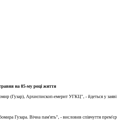
равня на 85-му році життя
бомир (Гузар), Архиєпископ-емерит УГКЦ", - йдеться у заяві
мира Гузара. Вічна пам'ять", - висловив співчуття прем'єр