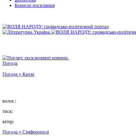
Корисні посилання
Погода
Погода у
Києві
волог.:
тиск:
вітер:
Погода у
Сімферополі