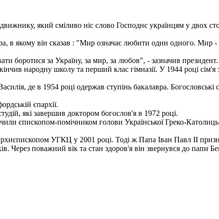
ижнику, який сміливо ніс слово Господнє українцям у двох сторі
, в якому він сказав : "Мир означає любити один одного. Мир - т
 боротися за Україну, за мир, за любов", - зазначив президент.
інчив народну школу та перший клас гімназії. У 1944 році сім'я 
силія, де в 1954 році одержав ступінь бакалавра. Богословські 
ордській єпархії.
удій, які завершив доктором богослов'я в 1972 році.
начили єпископом-помічником голови Української Греко-Католиць
иєпископом УГКЦ у 2001 році. Тоді ж Папа Іван Павл ІІ призн
. Через поважний вік та стан здоров'я він звернувся до папи Б