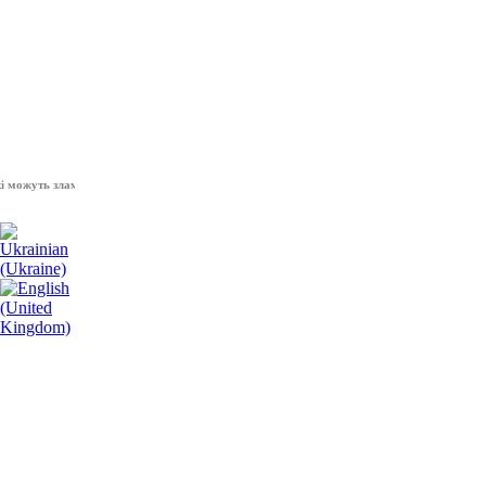
уть зламати волю народу, - Президент України Володимир Зеленський