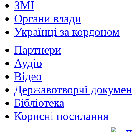
ЗМІ
Органи влади
Українці за кордоном
Партнери
Аудіо
Відео
Державотворчі докумен
Бібліотека
Корисні посилання