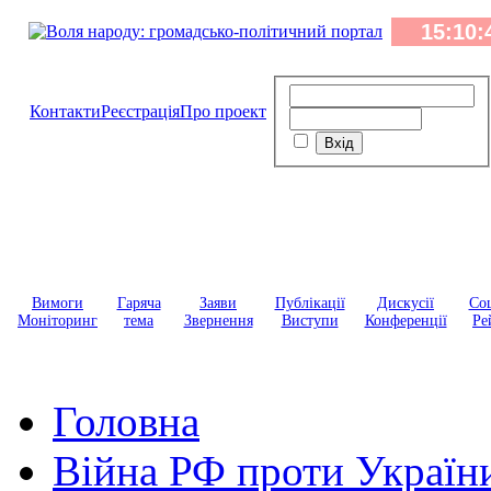
Контакти
Реєстрація
Про проект
Вимоги
Гаряча
Заяви
Публікації
Дискусії
Соц
Моніторинг
тема
Звернення
Виступи
Конференції
Ре
Головна
Війна РФ проти Україн