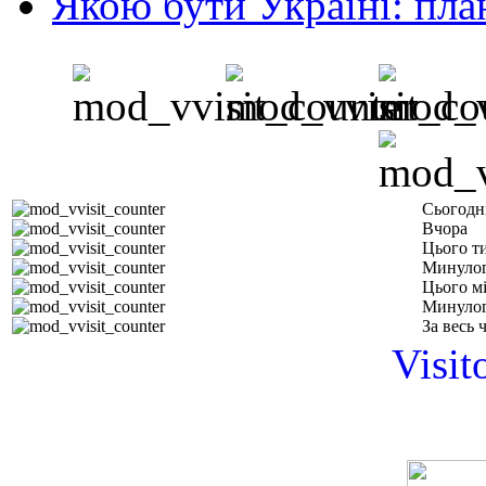
Якою бути Україні: пла
Сьогодн
Вчора
Цього т
Минулог
Цього м
Минулог
За весь 
Visit