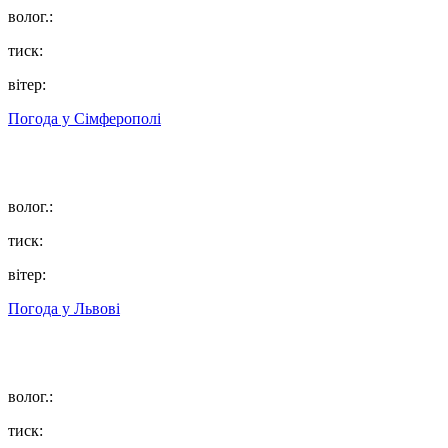
волог.:
тиск:
вітер:
Погода у
Сімферополі
волог.:
тиск:
вітер:
Погода у
Львові
волог.:
тиск: