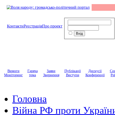
Контакти
Реєстрація
Про проект
Вимоги
Гаряча
Заяви
Публікації
Дискусії
Соц
Моніторинг
тема
Звернення
Виступи
Конференції
Ре
Головна
Війна РФ проти Україн