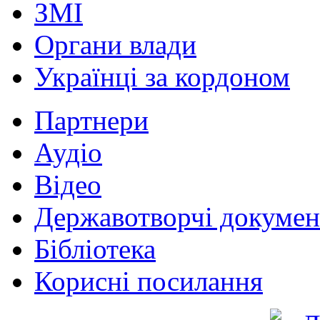
ЗМІ
Органи влади
Українці за кордоном
Партнери
Аудіо
Відео
Державотворчі докумен
Бібліотека
Корисні посилання