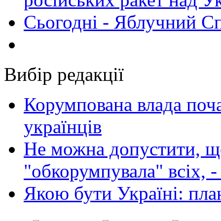
Сьогодні - Яблучний Спа
Вибір редакції
Корумпована влада поча
українців
Не можна допустити, що
"обкорумпувала" всіх, 
Якою бути Україні: пла