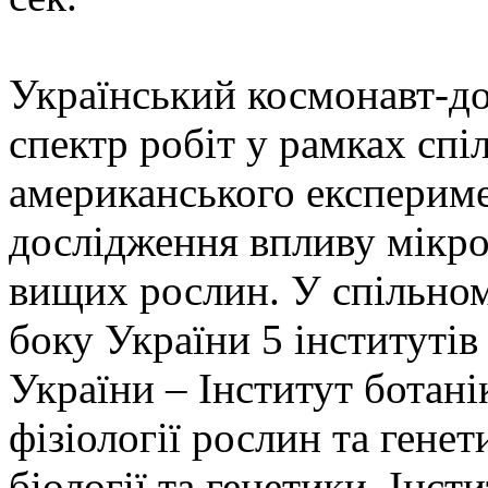
Український космонавт-д
спектр робіт у рамках спі
американського експериме
дослідження впливу мікрог
вищих рослин. У спільном
боку України 5 інститутів
України – Інститут ботані
фізіології рослин та гене
біології та генетики, Інст