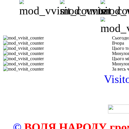
Сьогодн
Вчора
Цього т
Минулог
Цього м
Минулог
За весь 
Visit
©
ВОЛЯ НАРОДУ грома