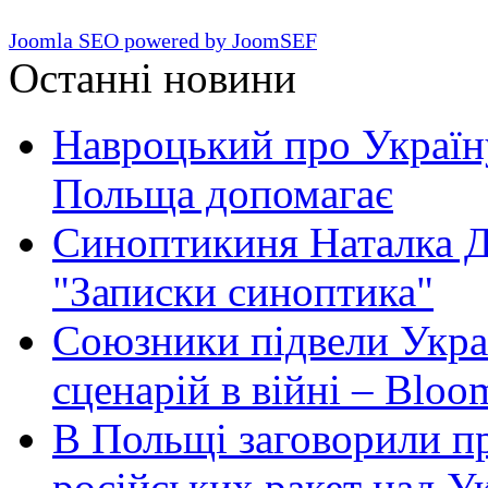
Joomla SEO powered by JoomSEF
Останні новини
Навроцький про Україну
Польща допомагає
Синоптикиня Наталка Д
"Записки синоптика"
Союзники підвели Укра
сценарій в війні – Bloo
В Польщі заговорили п
російських ракет над У