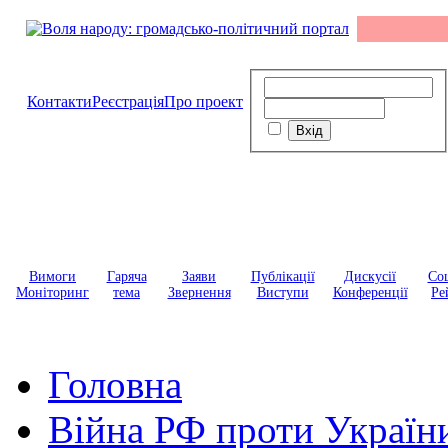
Контакти
Реєстрація
Про проект
Вимоги
Гаряча
Заяви
Публікації
Дискусії
Соц
Моніторинг
тема
Звернення
Виступи
Конференції
Ре
Головна
Війна РФ проти Україн