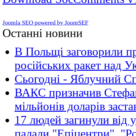
Joomla SEO powered by JoomSEF
Останні новини
В Польщі заговорили п
російських ракет над У
Сьогодні - Яблучний Спа
ВАКС призначив Стефан
мільйонів доларів заста
17 людей загинули від у
палали "Епіцентри", "Р