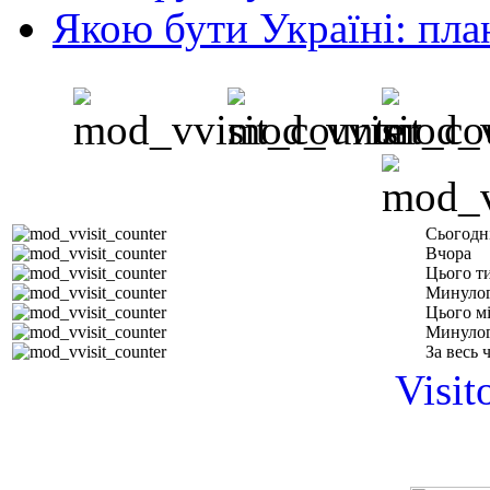
Якою бути Україні: пла
Сьогодн
Вчора
Цього т
Минулог
Цього м
Минулог
За весь 
Visit