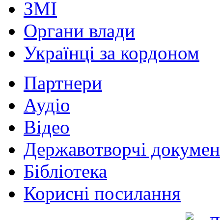
ЗМІ
Органи влади
Українці за кордоном
Партнери
Аудіо
Відео
Державотворчі докумен
Бібліотека
Корисні посилання