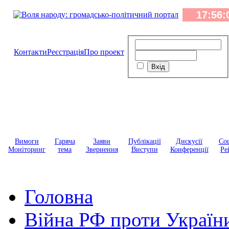
Контакти
Реєстрація
Про проект
Вимоги
Гаряча
Заяви
Публікації
Дискусії
Соц
Моніторинг
тема
Звернення
Виступи
Конференції
Ре
Головна
Війна РФ проти Україн