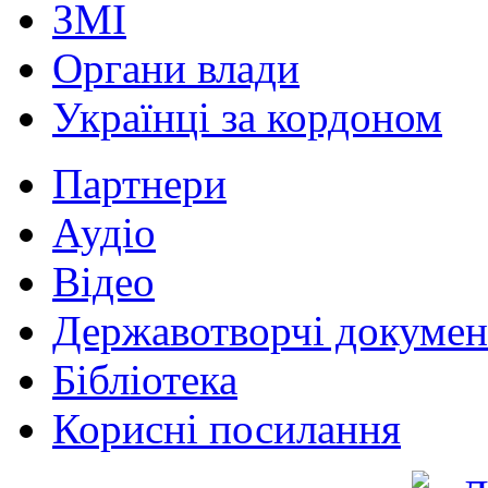
ЗМІ
Органи влади
Українці за кордоном
Партнери
Аудіо
Відео
Державотворчі докумен
Бібліотека
Корисні посилання