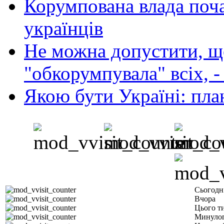
Корумпована влада поча
українців
Не можна допустити, що
"обкорумпувала" всіх, 
Якою бути Україні: пла
Сьогодн
Вчора
Цього т
Минулог