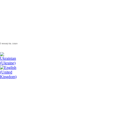
уть зламати волю народу, - Президент України Володимир Зеленський