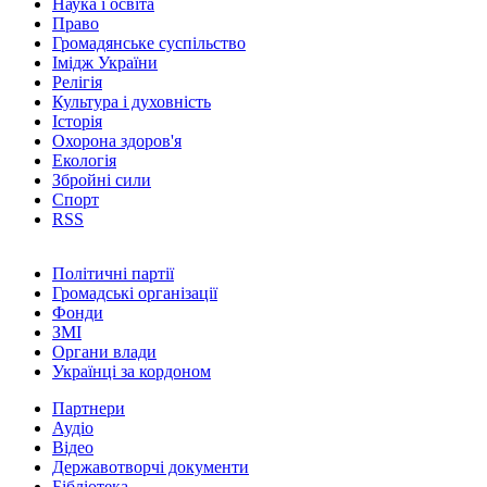
Наука і освіта
Право
Громадянське суспільство
Імідж України
Релігія
Культура і духовність
Історія
Охорона здоров'я
Екологія
Збройні сили
Спорт
RSS
Політичні партії
Громадські організації
Фонди
ЗМІ
Органи влади
Українці за кордоном
Партнери
Аудіо
Відео
Державотворчі документи
Бібліотека