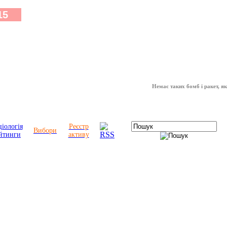
Немає таких бомб і ракет, які мож
іологія
Реєстр
Вибори
йтинги
активу