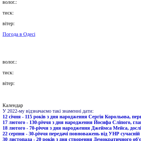
волог.:
тиск:
вітер:
Погода в
Одесі
волог.:
тиск:
вітер:
Календар
У 2022-му відзначаємо такі знаменні дати:
12 січня - 115 років з дня народження Сергія Корольова, пе
17 лютого - 130-річчя з дня народження Йосифа Сліпого, гл
18 лютого - 70-річчя з дня народження Джеймса Мейса, дослі
22 серпня - 30-річчя передачі повноважень від УНР сучасній
30 листопада - 20 років з дня створення Демократичного о