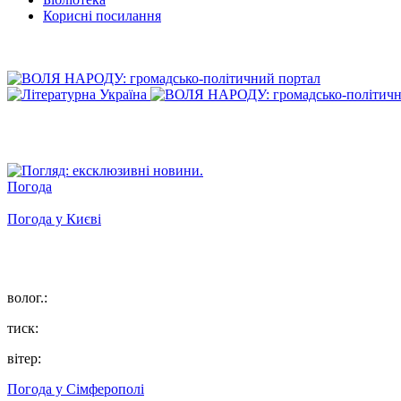
Корисні посилання
Погода
Погода у
Києві
волог.:
тиск:
вітер:
Погода у
Сімферополі