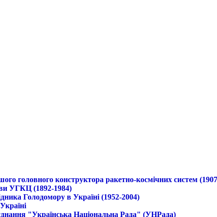
ршого головного конструктора ракетно-космічних систем (1907
ави УГКЦ (1892-1984)
дника Голодомору в Україні (1952-2004)
 Україні
б'єднання "Українська Національна Рада" (УНРада)