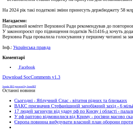
На 2024 рік такі податкові зміни принесуть держбюджету 58 млр
Нагадаємо:
Податковий комітет Верховної Ради рекомендував до повторно
У законопроєкт про підвищення податків №11416-д хочуть дода
Верховна Рада провалила голосування у першому читанні за зак
Інф.:
Українська правда
Коментарі
Facebook
Download SocComments v1.3
Joomla SEO powered by JoomSEF
Останні новини
Сьогодні - Яблучний Спас - вітатня рідних та близьких
ВАКС призначив Стефанішиній запобіжний захід - 6 мільй
17 людей загинули від удару рф по Києву і області - пала
У рф раптово відмовилися від Криму - росіяни масово ск
Європа повинна вибудувати власний план оборони проти 