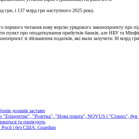
д грн, і 137 млрд грн наступного 2025 року.
го першого читання нову версію урядового законопроекту про п
ти пункт про оподаткування прибутків банків, але НБУ та Мінфі
онопроєкт зі збільшення податків, які мали залучити 30 млрд гр
онів доларів застави
ли "Епіцентри", "Розетка", "Нова пошта", NOVUS і "Сільпо", був 
аржаться та панікують
Росії і без США: Guardian