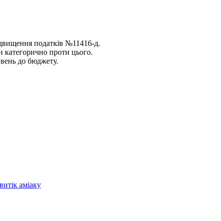
ідвищення податків №11416-д.
н категорично проти цього.
ивень до бюджету.
витік аміаку