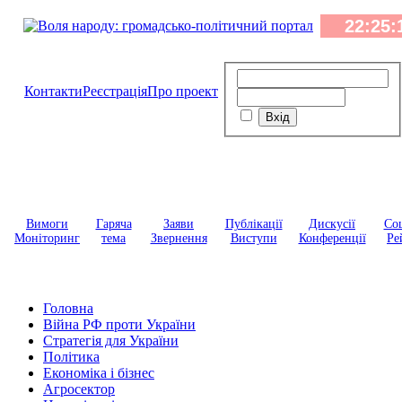
Контакти
Реєстрація
Про проект
Вимоги
Гаряча
Заяви
Публікації
Дискусії
Соц
Моніторинг
тема
Звернення
Виступи
Конференції
Ре
Головна
Війна РФ проти України
Стратегія для України
Політика
Економіка і бізнес
Агросектор