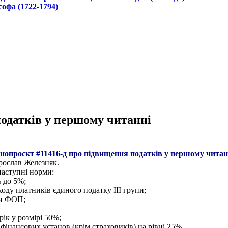
софа (1722-1794)
одатків у першому читанні
онопроєкт #11416-д про підвищення податків у першому читан
рослав Железняк.
наступні норми:
 до 5%;
оду платників єдиного податку ІІІ групи;
пи ФОП;
ік у розмірі 50%;
інансових установ (крім страховиків) на рівні 25%.