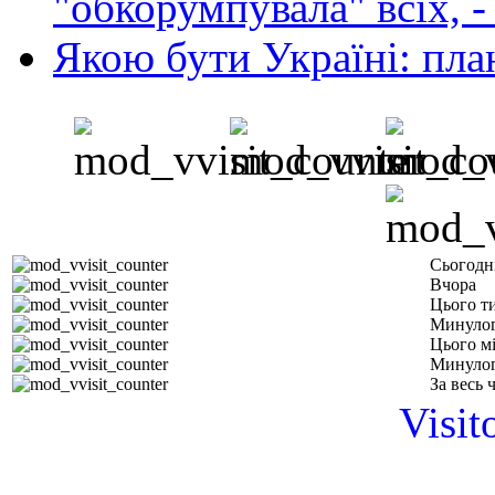
"обкорумпувала" всіх, 
Якою бути Україні: пла
Сьогодн
Вчора
Цього т
Минулог
Цього м
Минулог
За весь 
Visit