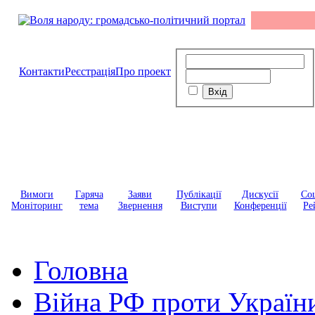
Контакти
Реєстрація
Про проект
Вимоги
Гаряча
Заяви
Публікації
Дискусії
Соц
Моніторинг
тема
Звернення
Виступи
Конференції
Ре
Головна
Війна РФ проти Україн