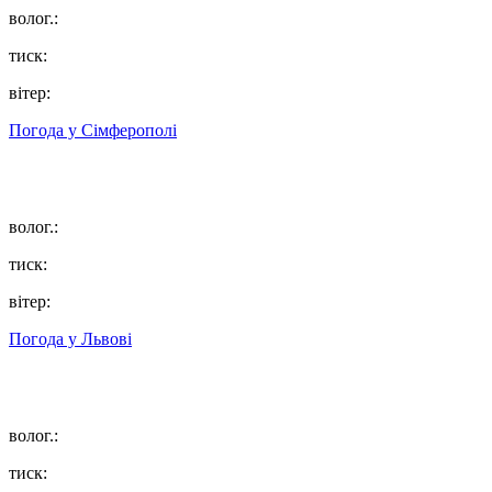
волог.:
тиск:
вітер:
Погода у
Сімферополі
волог.:
тиск:
вітер:
Погода у
Львові
волог.:
тиск: