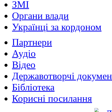
ЗМІ
Органи влади
Українці за кордоном
Партнери
Аудіо
Відео
Державотворчі докумен
Бібліотека
Корисні посилання