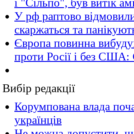
і "Сільпо", був витік ам
У рф раптово відмовили
скаржаться та панікуют
Європа повинна вибуду
проти Росії і без США:
Вибір редакції
Корумпована влада поча
українців
Не можна допустити, що