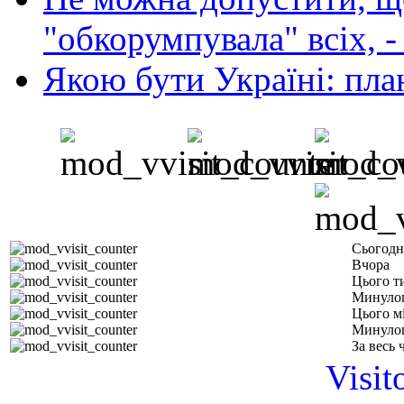
"обкорумпувала" всіх, 
Якою бути Україні: пла
Сьогодн
Вчора
Цього т
Минуло
Цього м
Минулог
За весь 
Visit