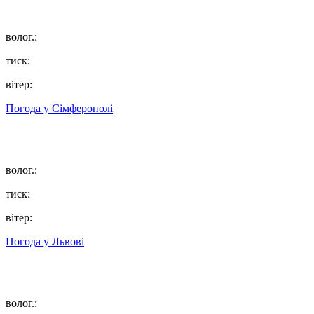
волог.:
тиск:
вітер:
Погода у
Сімферополі
волог.:
тиск:
вітер:
Погода у
Львові
волог.: