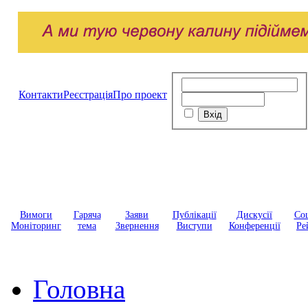
Контакти
Реєстрація
Про проект
Вимоги
Гаряча
Заяви
Публікації
Дискусії
Соц
Моніторинг
тема
Звернення
Виступи
Конференції
Ре
Головна