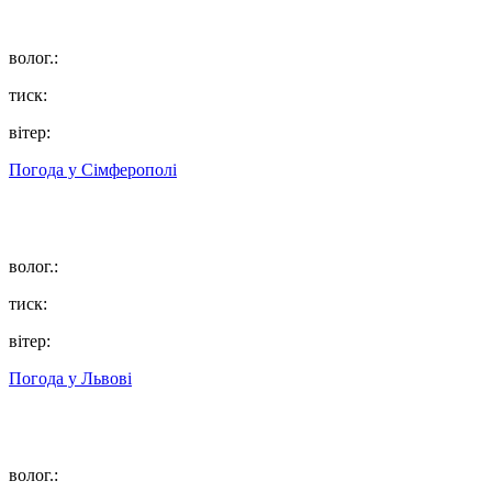
волог.:
тиск:
вітер:
Погода у
Сімферополі
волог.:
тиск:
вітер:
Погода у
Львові
волог.: