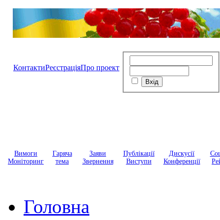
Контакти
Реєстрація
Про проект
Вимоги
Гаряча
Заяви
Публікації
Дискусії
Соц
Моніторинг
тема
Звернення
Виступи
Конференції
Ре
Головна