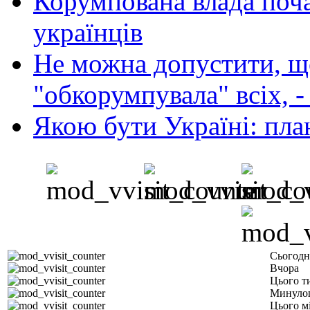
Корумпована влада поча
українців
Не можна допустити, що
"обкорумпувала" всіх, 
Якою бути Україні: пла
Сьогодн
Вчора
Цього т
Минуло
Цього м