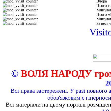
Вчора
Цього т
Минулог
Цього м
Минулог
За весь 
Visit
©
ВОЛЯ НАРОДУ грома
2
Всі права застережені. У разі повного 
обов'язковим є гіперпос
Всі матеріали на цьому порталі розміщен