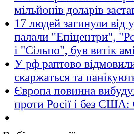
мільйонів доларів заста
17 людей загинули від у
палали "Епіцентри", "Р
і "Сільпо", був витік ам
У рф раптово відмовили
скаржаться та панікуют
Європа повинна вибуду
проти Росії і без США: