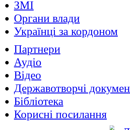
ЗМІ
Органи влади
Українці за кордоном
Партнери
Аудіо
Відео
Державотворчі докумен
Бібліотека
Корисні посилання