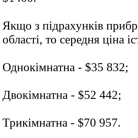
Якщо з підрахунків прибр
області, то середня ціна і
Однокімнатна - $35 832;
Двокімнатна - $52 442;
Трикімнатна - $70 957.