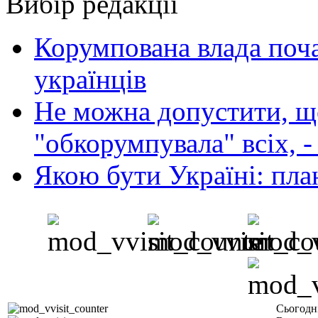
Вибір редакції
Корумпована влада поча
українців
Не можна допустити, що
"обкорумпувала" всіх, 
Якою бути Україні: пла
Сьогодн