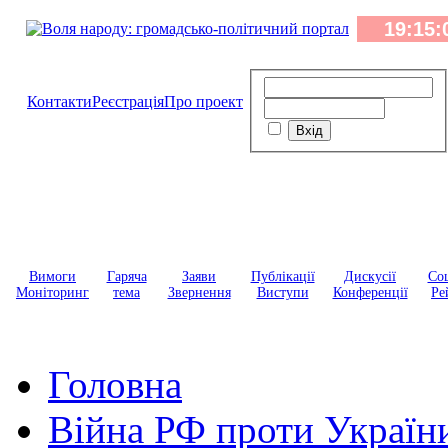
Контакти
Реєстрація
Про проект
Вимоги
Гаряча
Заяви
Публікації
Дискусії
Соц
Моніторинг
тема
Звернення
Виступи
Конференції
Ре
Головна
Війна РФ проти Україн