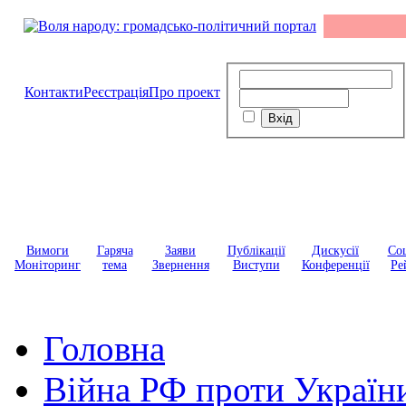
Контакти
Реєстрація
Про проект
Вимоги
Гаряча
Заяви
Публікації
Дискусії
Соц
Моніторинг
тема
Звернення
Виступи
Конференції
Ре
Головна
Війна РФ проти Україн