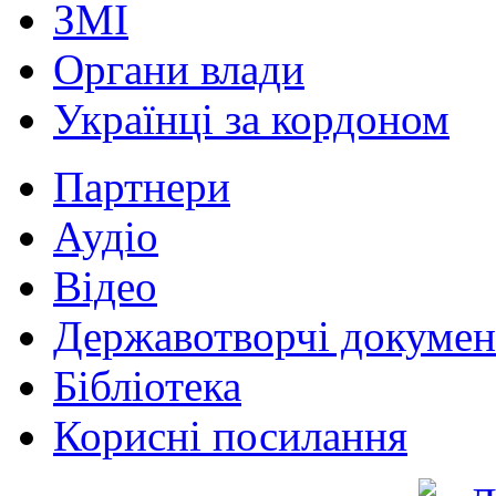
ЗМІ
Органи влади
Українці за кордоном
Партнери
Аудіо
Відео
Державотворчі докумен
Бібліотека
Корисні посилання