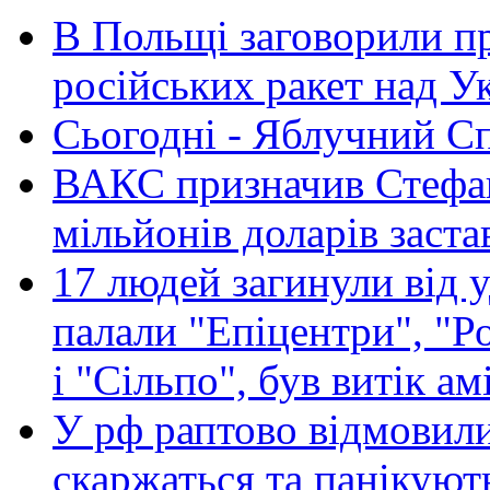
В Польщі заговорили п
російських ракет над У
Сьогодні - Яблучний Спа
ВАКС призначив Стефан
мільйонів доларів заста
17 людей загинули від у
палали "Епіцентри", "Р
і "Сільпо", був витік ам
У рф раптово відмовили
скаржаться та панікуют