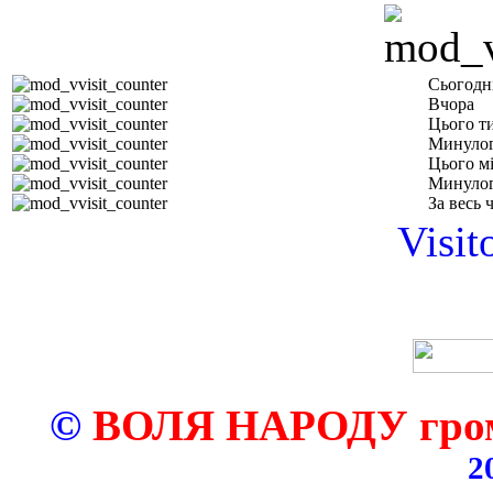
Сьогодн
Вчора
Цього т
Минулог
Цього м
Минулог
За весь 
Visit
©
ВОЛЯ НАРОДУ грома
2