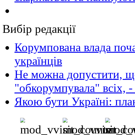
Вибір редакції
Корумпована влада поча
українців
Не можна допустити, що
"обкорумпувала" всіх, 
Якою бути Україні: пла