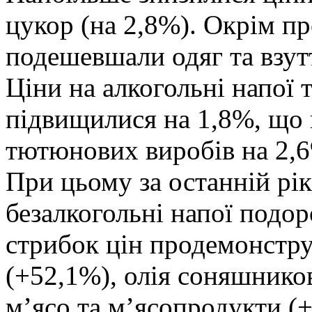
цукор (на 2,8%). Окрім пр
подешевшали одяг та взутт
Ціни на алкогольні напої
підвищилися на 1,8%, що
тютюнових виробів на 2,
При цьому за останній рі
безалкогольні напої подо
стрибок цін продемонстру
(+52,1%), олія соняшников
м’ясо та м’ясопродукти (